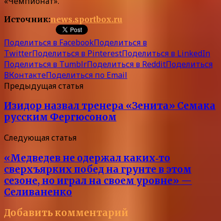
«Чемпионат».
Источник:
news.sportbox.ru
Поделиться в Facebook
Поделиться в
Twitter
Поделиться в Pinterest
Поделиться в LinkedIn
Поделиться в Tumblr
Поделиться в Reddit
Поделиться
ВКонтакте
Поделиться по Email
Предыдущая статья
Изидор назвал тренера «Зенита» Семака
русским Фергюсоном
Следующая статья
«Медведев не одержал каких‑то
сверхъярких побед на грунте в этом
сезоне, но играл на своем уровне» —
Селиваненко
Добавить комментарий