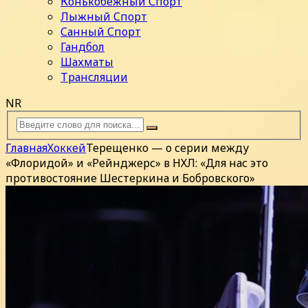
Конькобежный Спорт
Лыжный Спорт
Санный Спорт
Гандбол
Шахматы
Трансляции
NR
Главная
Хоккей
Терещенко — о серии между
«Флоридой» и «Рейнджерс» в НХЛ: «Для нас это
противостояние Шестеркина и Бобровского»