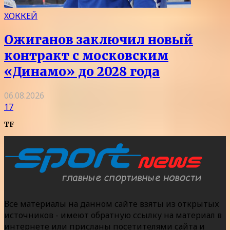
ХОККЕЙ
Ожиганов заключил новый
контракт с московским
«Динамо» до 2028 года
06.08.2026
17
TF
Все материалы на данном сайте взяты из открытых
источников - имеют обратную ссылку на материал в
интернете или присланы посетителями сайта и