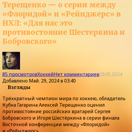
Терещенко — о серии между
«Флоридой» и «Рейнджерс» в
НХЛ: «Для нас это
противостояние Шестеркина и
Бобровского»
85 просмотров
Хоккей
Нет комментариев
29.05.2024
Добавлено
Май. 29, 2024 в 03:40
85
Взгляды
Трёхкратный чемпион мира по хоккею, обладатель
Кубка Гагарина Алексей Терещенко оценил
противостояние российских вратарей Сергея
Бобровского и Игоря Шестёркина в серии финала
Восточной конференции между «Флоридой»
и «Рейнджерс».