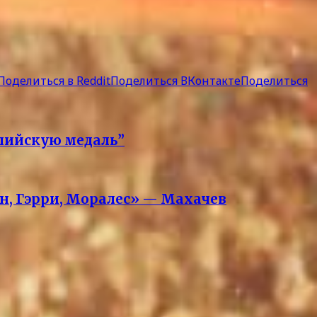
Поделиться в Reddit
Поделиться ВКонтакте
Поделиться
пийскую медаль”
ан, Гэрри, Моралес» — Махачев