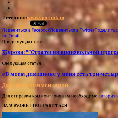
Источник:
www.sportmk.ru
Поделиться в Facebook
Поделиться в Twitter
Поделиться
по Email
Предыдущая статья
Журова: “”Стратегия произвольной прог
Следующая статья
«В моем дивизионе у меня есть три‑четы
Добавить комментарий
Для отправки комментария вам необходимо
авторизо
ВАМ МОЖЕТ ПОНРАВИТЬСЯ