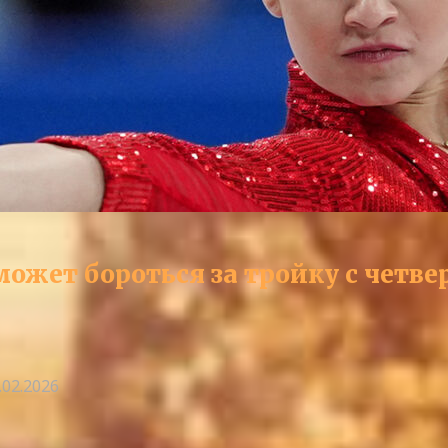
н может бороться за тройку с че
.02.2026