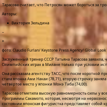
Тарасова считает, что Петросян может бороться за 
Авторы:
Виктория Зельдина
–
+
фото: Claudio Furlan/ Keystone Press Agency/ Global Look
Заслуженный тренер СССР Татьяна Тарасова заявила, 
Олимпийских играх в Милане только при условии ис
Она рассказала агентству ТАСС, что после короткой 
стала японка Ами Накаи (78,71), вторую строчку занял
четвёртое место у японки Монэ Тиба (74,00).
Тарасова отметила высокую равномерность силы у в
программы Сакамото, которая, несмотря на нервозно
состоянии японская фигуристка представляет собой 