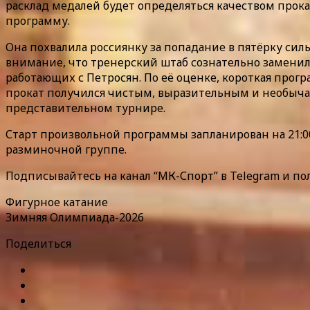
расклад медалей будет определяться качеством про
программу.
Она похвалила россиянку за попадание в пятёрку си
внимание, что тренерский штаб сознательно заменил
работающих с Петросян. По её оценке, короткая прог
прокат получился чистым, выразительным и необычай
представительном турнире.
Старт произвольной программы запланирован на 21:00 
разминочной группе.
Подписывайтесь на канал “МК-Спорт” в Telegram и по
Фигурное катание
Зимняя Олимпиада-2026
Поделиться