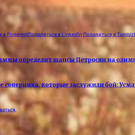
 в Pinterest
Поделиться в LinkedIn
Поделиться в Tumblr
раммы определит шансы Петросян на олим
ре соперника, которые заслужили бой: Усм
ваться
.