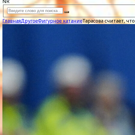
NR
Главная
Другое
Фигурное катание
Тарасова считает, ч