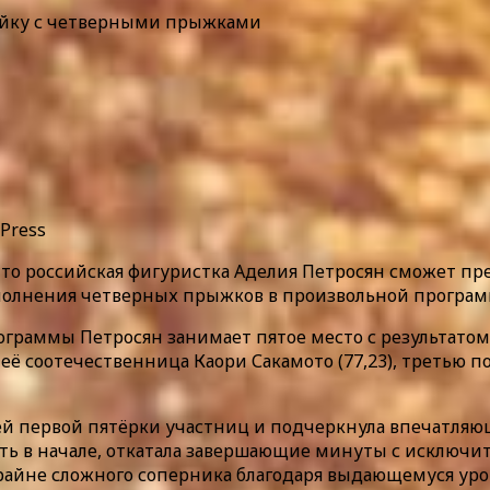
тройку с четверными прыжками
 Press
что российская фигуристка Аделия Петросян сможет п
полнения четверных прыжков в произвольной програм
программы Петросян занимает пятое место с результато
а её соотечественница Каори Сакамото (77,23), третью п
сей первой пятёрки участниц и подчеркнула впечатля
сть в начале, откатала завершающие минуты с исключи
крайне сложного соперника благодаря выдающемуся уро