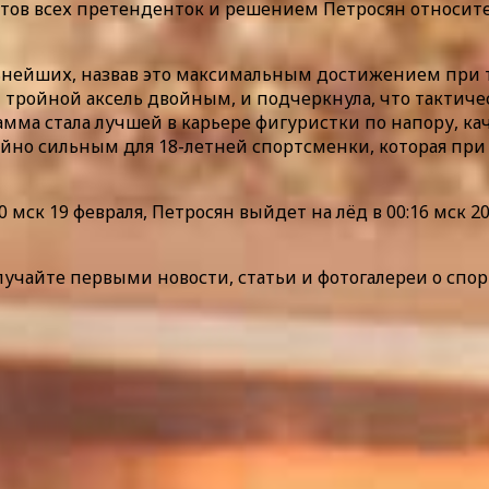
катов всех претенденток и решением Петросян относи
льнейших, назвав это максимальным достижением при т
 тройной аксель двойным, и подчеркнула, что тактиче
рамма стала лучшей в карьере фигуристки по напору, 
но сильным для 18-летней спортсменки, которая при 
мск 19 февраля, Петросян выйдет на лёд в 00:16 мск 2
лучайте первыми новости, статьи и фотогалереи о спор