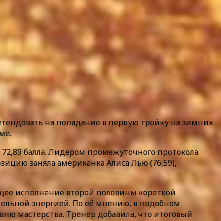
ретендовать на попадание в первую тройку на зимних
ме.
м 72,89 балла. Лидером промежуточного протокола
озицию заняла американка Алиса Лью (76,59),
ющее исполнение второй половины короткой
тельной энергией. По её мнению, в подобном
вню мастерства. Тренер добавила, что итоговый