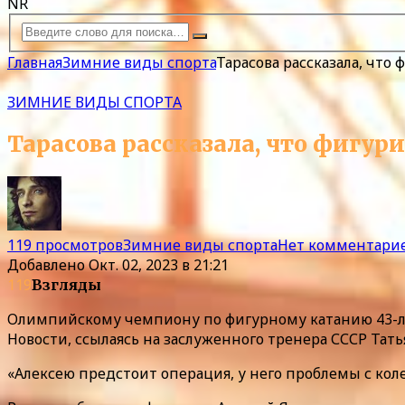
NR
Главная
Зимние виды спорта
Тарасова рассказала, что
ЗИМНИЕ ВИДЫ СПОРТА
Тарасова рассказала, что фигур
119 просмотров
Зимние виды спорта
Нет комментари
Добавлено
Окт. 02, 2023 в 21:21
119
Взгляды
Олимпийскому чемпиону по фигурному катанию 43-ле
Новости, ссылаясь на заслуженного тренера СССР Тать
«Алексею предстоит операция, у него проблемы с коле