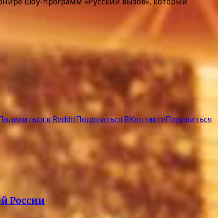
турнире шоу-программ «Русский вызов», который
Поделиться в Reddit
Поделиться ВКонтакте
Поделиться
й России