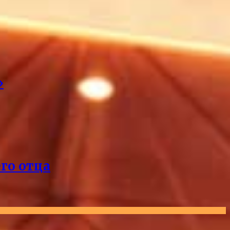
»
его отца