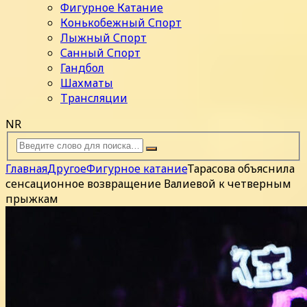
Фигурное Катание
Конькобежный Спорт
Лыжный Спорт
Санный Спорт
Гандбол
Шахматы
Трансляции
NR
Главная
Другое
Фигурное катание
Тарасова объяснила
сенсационное возвращение Валиевой к четверным
прыжкам