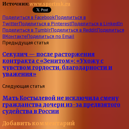
Источник:
www.sportmk.ru
Поделиться в Facebook
Поделиться в
Twitter
Поделиться в Pinterest
Поделиться в LinkedIn
Поделиться в Tumblr
Поделиться в Reddit
Поделиться
ВКонтакте
Поделиться по Email
Предыдущая статья
Секулич — после расторжения
контракта с «Зенитом»: «Ухожу с
чувством гордости, благодарности и
уважения»
Следующая статья
Мать Костылевой не исключила смену
гражданства дочери из-за предвзятого
судейства в России
Добавить комментарий