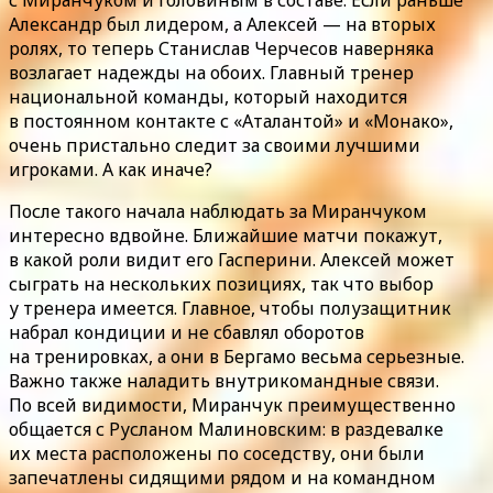
Александр был лидером, а Алексей — на вторых
ролях, то теперь Станислав Черчесов наверняка
возлагает надежды на обоих. Главный тренер
национальной команды, который находится
в постоянном контакте с «Аталантой» и «Монако»,
очень пристально следит за своими лучшими
игроками. А как иначе?
После такого начала наблюдать за Миранчуком
интересно вдвойне. Ближайшие матчи покажут,
в какой роли видит его Гасперини. Алексей может
сыграть на нескольких позициях, так что выбор
у тренера имеется. Главное, чтобы полузащитник
набрал кондиции и не сбавлял оборотов
на тренировках, а они в Бергамо весьма серьезные.
Важно также наладить внутрикомандные связи.
По всей видимости, Миранчук преимущественно
общается с Русланом Малиновским: в раздевалке
их места расположены по соседству, они были
запечатлены сидящими рядом и на командном