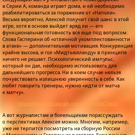
в Серии А, команда играет дома, и ей необходимо
реабилитироваться за поражение от «Наполи».
Весьма вероятно, Алексей получит свой шанс в этой
игре, хотя в основе выйдет вряд ли — его
функциональная готовность все еще под вопросом.
Слова Гасперини об «отличной укомплектованности
в атаке» — дополнительная мотивация. Конкуренция
крайне высока, и гол «Мидтьюлланду» в принципе
ничего не решает. Психологический импульс,
который он дал, необходимо использовать для
дальнейшего прогресса. Ни в коем случае нельзя
почувствовать излишнюю уверенность в себе. Как
любят говорить тренеры, нужно «идти от матча
к матчу».
https://www.instagram.com/p/CGntvtlCQeU/
А вот журналистам и болельщикам порассуждать
о перспективах Алексея можно. Многим, например,
уже не терпится посмотреть на сборную России
с Миранчуком и Головиным в составе. Если раньше