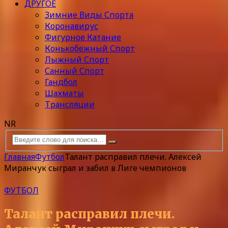
ДРУГОЕ
Зимние Виды Спорта
Коронавирус
Фигурное Катание
Конькобежный Спорт
Лыжный Спорт
Санный Спорт
Гандбол
Шахматы
Трансляции
NR
Главная
Футбол
Талант расправил плечи. Алексей
Миранчук сыграл и забил в Лиге чемпионов
ФУТБОЛ
Талант расправил плечи.