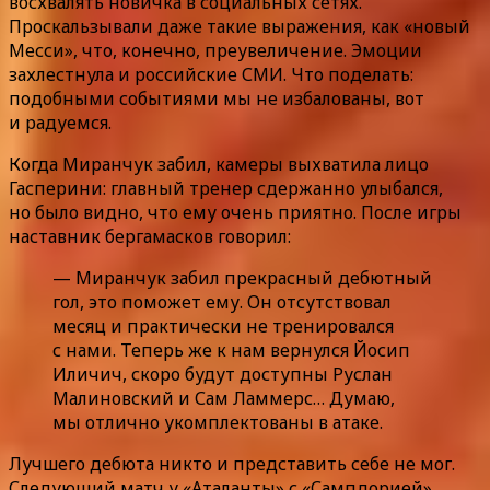
восхвалять новичка в социальных сетях.
Проскальзывали даже такие выражения, как «новый
Месси», что, конечно, преувеличение. Эмоции
захлестнула и российские СМИ. Что поделать:
подобными событиями мы не избалованы, вот
и радуемся.
Когда Миранчук забил, камеры выхватила лицо
Гасперини: главный тренер сдержанно улыбался,
но было видно, что ему очень приятно. После игры
наставник бергамасков говорил:
— Миранчук забил прекрасный дебютный
гол, это поможет ему. Он отсутствовал
месяц и практически не тренировался
с нами. Теперь же к нам вернулся Йосип
Иличич, скоро будут доступны Руслан
Малиновский и Сам Ламмерс… Думаю,
мы отлично укомплектованы в атаке.
Лучшего дебюта никто и представить себе не мог.
Следующий матч у «Аталанты» с «Сампдорией»