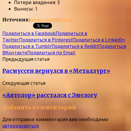
Потери владения: 3
Выносы: 1
Источник:
news.sportbox.ru
Поделиться в Facebook
Поделиться в
Twitter
Поделиться в Pinterest
Поделиться в LinkedIn
Поделиться в Tumblr
Поделиться в Reddit
Поделиться
ВКонтакте
Поделиться по Email
Предыдущая статья
Расмуссен вернулся в «Металлург»
Следующая статья
«Автодор» расстался с Эмелогу
Добавить комментарий
Для отправки комментария вам необходимо
авторизоваться
.