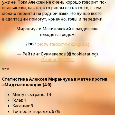
ужине. Пока Алексей не очень хорошо говорит по-
итальянски, важно, что рядом есть кто-то, с кем
можно перейти на родной язык. Но лучше всего
в адаптации помогут, конечно, голы и передачи.
Миранчук и Малиновский в раздевалке
находятся рядом!
??❤??
pic.twitter.com/vok2KgEsBg
— Рейтинг Букмекеров (@bookierating)
October 17, 2020
***
Статистика Алексея Миранчука в матче против
«Мидтьюлланда» (4:0):
Минут сыграно: 14
Голы: 1
Касания: 9
Точность передач: 67%