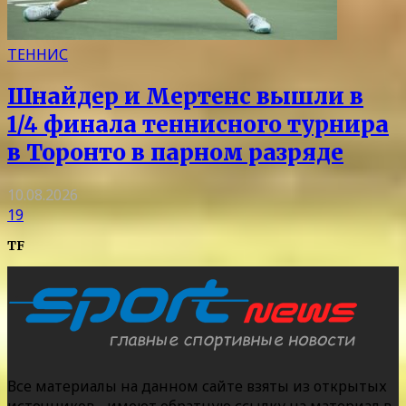
ТЕННИС
Шнайдер и Мертенс вышли в
1/4 финала теннисного турнира
в Торонто в парном разряде
10.08.2026
19
TF
Все материалы на данном сайте взяты из открытых