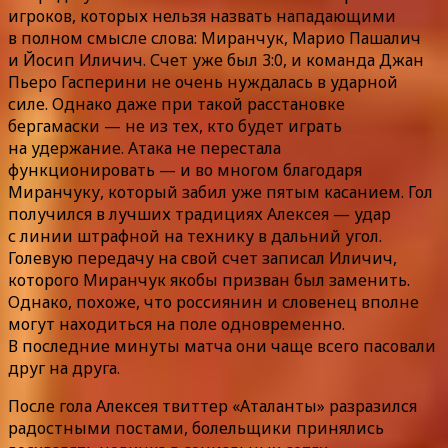
игроков, которых нельзя назвать нападающими
в полном смысле слова: Миранчук, Марио Пашалич
и Йосип Иличич. Счет уже был 3:0, и команда Джан
Пьеро Гасперини не очень нуждалась в ударной
силе. Однако даже при такой расстановке
бергамаски — не из тех, кто будет играть
на удержание. Атака не перестала
функционировать — и во многом благодаря
Миранчуку, который забил уже пятым касанием. Гол
получился в лучших традициях Алексея — удар
с линии штрафной на технику в дальний угол.
Голевую передачу на свой счет записал Иличич,
которого Миранчук якобы призван был заменить.
Однако, похоже, что россиянин и словенец вполне
могут находиться на поле одновременно.
В последние минуты матча они чаще всего пасовали
друг на друга.
После гола Алексея твиттер «Аталанты» разразился
радостными постами, болельщики принялись