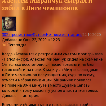
Алексей Миранчук сыграл и
забил в Лиге чемпионов
302 просмотров
Футбол
Нет комментариев
22.10.2020
Добавлено
Окт. 22, 2020 в 12:23
302
Взгляды
Когда «Аталанта» с разгромным счетом проигрывала
«Наполи» (1:4), Алексей Миранчук сидел на скамейке.
Он только восстановился после травмы и не был
готов выйти на поле. К матчу с «Мидтьюлландом»
в Лиге чемпионов полузащитник, судя по всему,
отчасти набрал кондиции. Миранчук появился
на поле на 80-й минуте вместо Дувана Сапаты,
который к тому моменту успел отметиться голом.
Дальше — история.
Впереди у «Аталанты» в итоге оказалась тройка