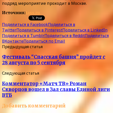
подряд мероприятие проходит в Москве.
Источник:
tass.ru
Поделиться в Facebook
Поделиться в
Twitter
Поделиться в Pinterest
Поделиться в LinkedIn
Поделиться в Tumblr
Поделиться в Reddit
Поделиться
ВКонтакте
Поделиться по Email
Предыдущая статья
Фестиваль “Спасская башня” пройдет с
28 августа по 5 сентября
Следующая статья
Комментатор «Матч ТВ» Роман
Скворцов вошел в Зал славы Единой лиги
ВТБ
Добавить комментарий