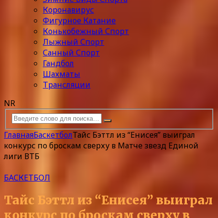
Коронавирус
Фигурное Катание
Конькобежный Спорт
Лыжный Спорт
Санный Спорт
Гандбол
Шахматы
Трансляции
NR
Главная
Баскетбол
Тайс Бэттл из “Енисея” выиграл
конкурс по броскам сверху в Матче звезд Единой
лиги ВТБ
БАСКЕТБОЛ
Тайс Бэттл из “Енисея” выиграл
конкурс по броскам сверху в