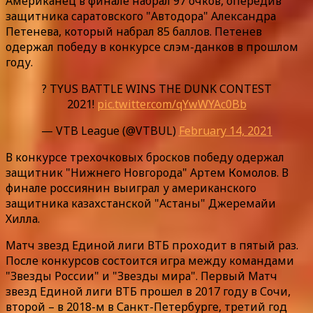
Американец в финале набрал 97 очков, опередив
защитника саратовского "Автодора" Александра
Петенева, который набрал 85 баллов. Петенев
одержал победу в конкурсе слэм-данков в прошлом
году.
? TYUS BATTLE WINS THE DUNK CONTEST
2021!
pic.twitter.com/qYwWYAc0Bb
— VTB League (@VTBUL)
February 14, 2021
В конкурсе трехочковых бросков победу одержал
защитник "Нижнего Новгорода" Артем Комолов. В
финале россиянин выиграл у американского
защитника казахстанской "Астаны" Джеремайи
Хилла.
Матч звезд Единой лиги ВТБ проходит в пятый раз.
После конкурсов состоится игра между командами
"Звезды России" и "Звезды мира". Первый Матч
звезд Единой лиги ВТБ прошел в 2017 году в Сочи,
второй – в 2018-м в Санкт-Петербурге, третий год