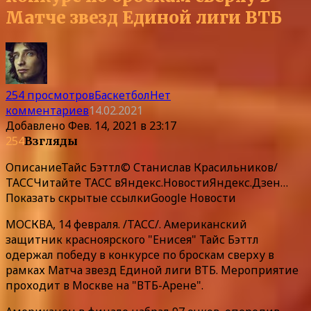
Матче звезд Единой лиги ВТБ
254 просмотров
Баскетбол
Нет
комментариев
14.02.2021
Добавлено
Фев. 14, 2021 в 23:17
254
Взгляды
Описание
Тайс Бэттл© Станислав Красильников/
ТАССЧитайте ТАСС в
Яндекс.Новости
Яндекс.Дзен
…
Показать скрытые ссылки
Google Новости
МОСКВА, 14 февраля. /ТАСС/. Американский
защитник красноярского "Енисея" Тайс Бэттл
одержал победу в конкурсе по броскам сверху в
рамках Матча звезд Единой лиги ВТБ. Мероприятие
проходит в Москве на "ВТБ-Арене".