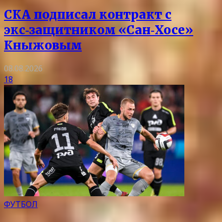
СКА подписал контракт с
экс‑защитником «Сан‑Хосе»
Кныжовым
08.08.2026
18
ФУТБОЛ