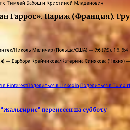
ют с Тимеей Бабош и Кристиной Младенович.
н Гаррос». Париж (Франция). Грун
ек/Николь Меличар (Польша/США) — 7:6 (7:5), 1:6, 6:4
— Барбора Крейчикова/Катерина Синякова (Чехия) — 6:2
 в Pinterest
Поделиться в LinkedIn
Поделиться в Tumblr
“Жальгирис” перенесен на субботу