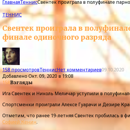
Главная
Теннис
Свентек проиграла в полуфинале парног
ТЕННИС
Свентек проиграла в полуфинале 
финале одиночного разряда
158 просмотров
Теннис
Нет комментариев
09.10.2020
Добавлено
Окт. 09, 2020 в 19:08
158
Взгляды
Ига Свентек и Николь Меличар уступили в полуфинал
Спортсменки проиграли Алексе Гуарачи и Дезире Крав
Отметим, что ранее 19-летняя Свентек пробилась в ф
Софией Кенин
.