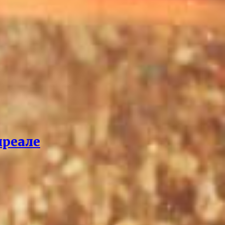
нреале