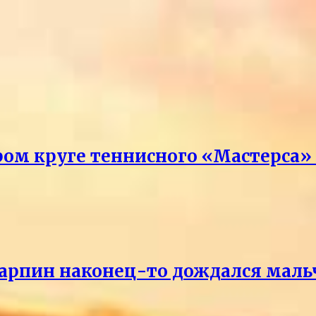
ром круге теннисного «Мастерса»
Карпин наконец-то дождался маль