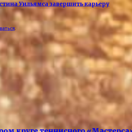
стина Уильямса завершить карьеру
ваться
.
ором круге теннисного «Мастерса