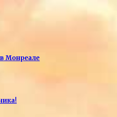
 в Монреале
чика!