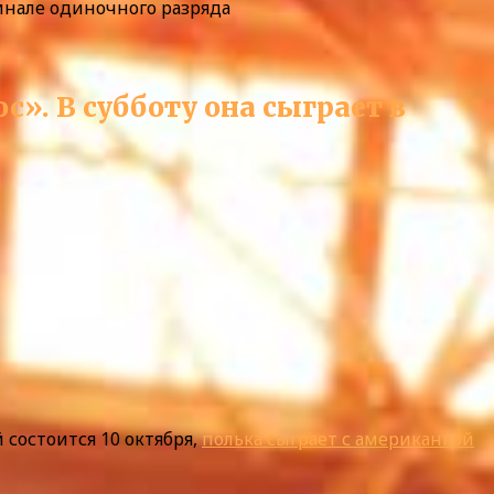
финале одиночного разряда
с». В субботу она сыграет в
 состоится 10 октября,
полька сыграет с американкой