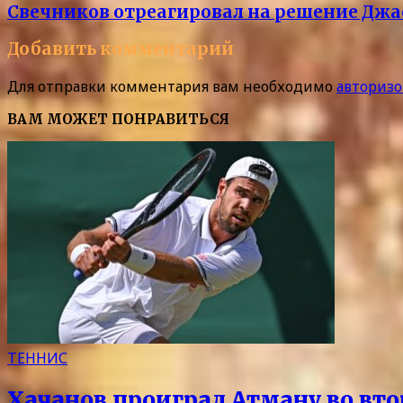
Свечников отреагировал на решение Джа
Добавить комментарий
Для отправки комментария вам необходимо
авторизо
ВАМ МОЖЕТ ПОНРАВИТЬСЯ
ТЕННИС
Хачанов проиграл Атману во вт