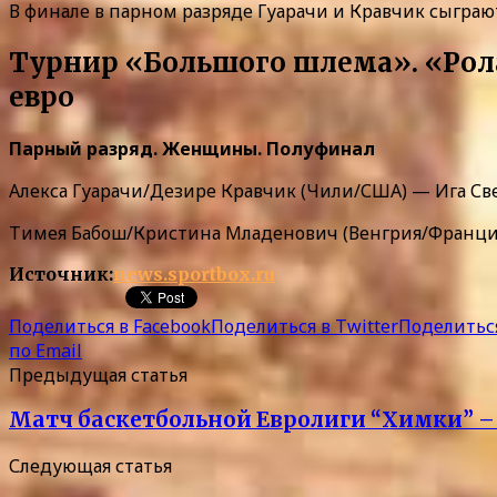
В финале в парном разряде Гуарачи и Кравчик сыгра
Турнир «Большого шлема». «Рола
евро
Парный разряд. Женщины. Полуфинал
Алекса Гуарачи/Дезире Кравчик (Чили/США) — Ига Свент
Тимея Бабош/Кристина Младенович (Венгрия/Франция) 
Источник:
news.sportbox.ru
Поделиться в Facebook
Поделиться в Twitter
Поделиться
по Email
Предыдущая статья
Матч баскетбольной Евролиги “Химки” – 
Следующая статья