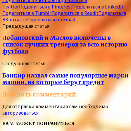
Поделиться в Facebook
Поделиться в
Twitter
Поделиться в Pinterest
Поделиться в LinkedIn
Поделиться в Tumblr
Поделиться в Reddit
Поделиться
ВКонтакте
Поделиться по Email
Предыдущая статья
Лобановский и Маслов включены в
список лучших тренеров за всю историю
футбола
Следующая статья
Банкир назвал самые популярные марки
машин, на которые берут кредит
Добавить комментарий
Для отправки комментария вам необходимо
авторизоваться
.
ВАМ МОЖЕТ ПОНРАВИТЬСЯ