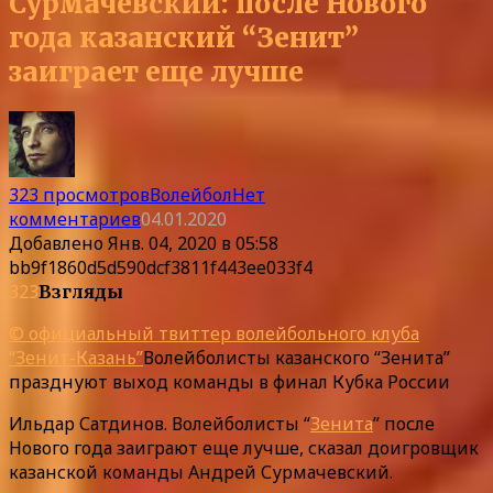
Сурмачевский: после Нового
года казанский “Зенит”
заиграет еще лучше
323 просмотров
Волейбол
Нет
комментариев
04.01.2020
Добавлено
Янв. 04, 2020 в 05:58
bb9f1860d5d590dcf3811f443ee033f4
323
Взгляды
© официальный твиттер волейбольного клуба
“Зенит-Казань”
Волейболисты казанского “Зенита”
празднуют выход команды в финал Кубка России
Ильдар Сатдинов. Волейболисты “
Зенита
” после
Нового года заиграют еще лучше, сказал доигровщик
казанской команды Андрей Сурмачевский.