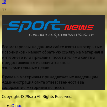
18
TF
Все материалы на данном сайте взяты из открытых
источников - имеют обратную ссылку на материал в
интернете или присланы посетителями сайта и
предоставляются исключительно в
ознакомительных целях.
Права на материалы принадлежат их владельцам.
Администрация сайта ответственности за
содержание материала не несет.
Copyright © 79s.ru All Rights Reserved.
О нас