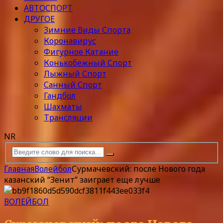
АВТОСПОРТ
ДРУГОЕ
Зимние Виды Спорта
Коронавирус
Фигурное Катание
Конькобежный Спорт
Лыжный Спорт
Санный Спорт
Гандбол
Шахматы
Трансляции
NR
Главная
Волейбол
Сурмачевский: после Нового года
казанский “Зенит” заиграет еще лучше
ВОЛЕЙБОЛ