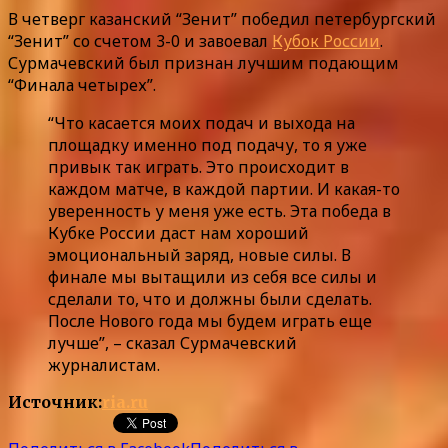
В четверг казанский “Зенит” победил петербургский
“Зенит” со счетом 3-0 и завоевал
Кубок России
.
Сурмачевский был признан лучшим подающим
“Финала четырех”.
“Что касается моих подач и выхода на
площадку именно под подачу, то я уже
привык так играть. Это происходит в
каждом матче, в каждой партии. И какая-то
уверенность у меня уже есть. Эта победа в
Кубке России даст нам хороший
эмоциональный заряд, новые силы. В
финале мы вытащили из себя все силы и
сделали то, что и должны были сделать.
После Нового года мы будем играть еще
лучше”, – сказал Сурмачевский
журналистам.
Источник:
ria.ru