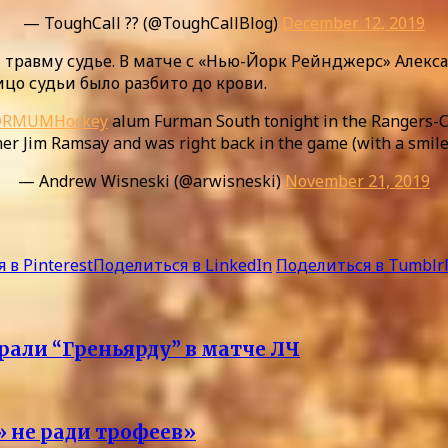
— ToughCall ?? (@ToughCallBlog)
December 12, 2019
 травму судье. В матче с «Нью-Йорк Рейнджерс» Алекс
ицо судьи было разбито до крови.
RMUMHockey
alum Furman South tonight in the Rangers-C
ner Jim Ramsay and was right back in the game (with a smile
— Andrew Wisneski (@arwisneski)
November 21, 2019
 в Pinterest
Поделиться в LinkedIn
Поделиться в Tumblr
рали “Греньярду” в матче ЛЧ
 не ради трофеев»