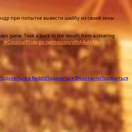
андр при попытке вывести шайбу из своей зоны
aps game. Took a puck to the mouth from a clearing
)!
#ColonialPride
pic.twitter.com/qYtA4xAKMy
Поделиться в Reddit
Поделиться ВКонтакте
Поделиться