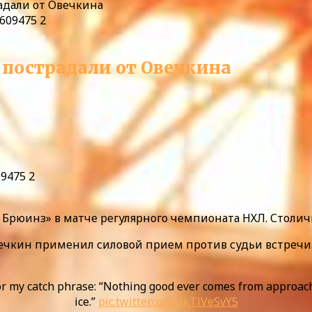
радали от Овечкина
н пострадали от Овечкина
9475 2
 Брюинз» в матче регулярного чемпионата НХЛ. Столичн
ечкин применил силовой прием против судьи встречи. 
for my catch phrase: “Nothing good ever comes from approachi
ice.”
pic.twitter.com/SkTlVeSvY5