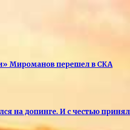
ри» Мироманов перешел в СКА
лся на допинге. И с честью приня