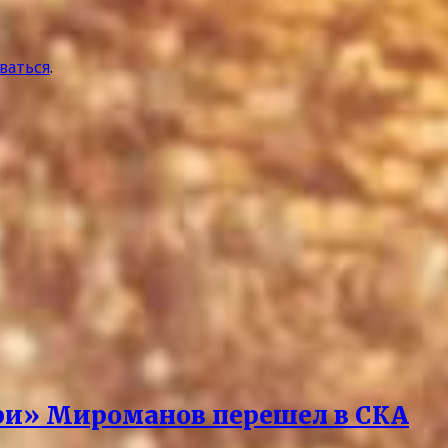
ваться
.
ари» Мироманов перешел в СКА