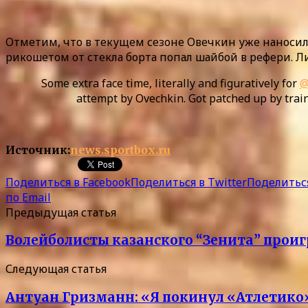
Отметим, что в текущем сезоне Овечкин уже наносил
рикошетом от стекла борта попал шайбой в рефери. Л
Some extra face time, literally and figuratively for
@
attempt by Ovechkin. Got patched up by trai
Источник:
news.sportbox.ru
Поделиться в Facebook
Поделиться в Twitter
Поделиться
по Email
Предыдущая статья
Волейболисты казанского “Зенита” проиг
Следующая статья
Антуан Гризманн: «Я покинул «Атлетико»