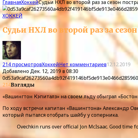
Главная
Хоккей
Судьи НХЛ во второй раз за сезон пост
ХОККЕЙ
Судьи НХЛ во второй раз за сезо
214 просмотров
Хоккей
Нет комментариев
12.12.2019
Добавлено
Дек. 12, 2019 в 08:30
0d53a9caf26273560a4db92f419146bf5de913e0466d285960
214
Взгляды
«Вашингтон Кэпиталз» на своем льду обыграл «Бостон
По ходу встречи капитан «Вашингтона» Александр Ов
который пытался отобрать шайбу у соперника.
Ovechkin runs over official Jon McIsaac. Good time 