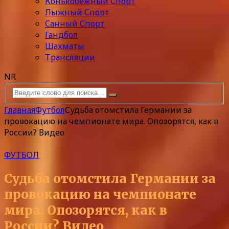
Конькобежный Спорт
Лыжный Спорт
Санный Спорт
Гандбол
Шахматы
Трансляции
NR
Главная
Футбол
Судьба отомстила Германии за
провокацию на чемпионате мира. Опозорятся, как в
России? Видео
ФУТБОЛ
Судьба отомстила Германии за
провокацию на чемпионате
мира. Опозорятся, как в
России? Видео