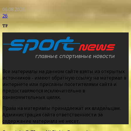
06.08.2026
26
TF
Все материалы на данном сайте взяты из открытых
источников - имеют обратную ссылку на материал в
интернете или присланы посетителями сайта и
предоставляются исключительно в
ознакомительных целях.
Права на материалы принадлежат их владельцам.
Администрация сайта ответственности за
содержание материала не несет.