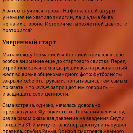
А затем случился провал. На финальный штурм
у немцев не хватило энергии, да и удача была
не на их стороне. История четырехлетней давности
повторится?
Уверенный старт
Матч между Германией и Японией привлек к себе
особое внимание еще до стартового свистка. Перед
игрой немецкая команда решилась на резонансный
жест во время общекомандного фото: футболисты
закрыли себе рты руками, попытавшись тем самым
показать, что ФИФА запрещает им говорить —
и защищать свои ценности.
Сама встреча, однако, началась довольно
предсказуемо. Футболисты из Германии вели игру,
раз за разом оказывая давление на владения Сиути
Гонда. На 31-й минуте голкипер дрогнул и нарушил
правила, срубив Раума. Эпизод смотрелся немного