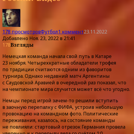
178 просмотров
Футбол
1 коммент
23.11.2022
Добавлено
Ноя. 23, 2022 в 21:41
178
Взгляды
Немецкая команда начала свой путь в Катаре
23 ноября. Четырехкратные обладатели трофея
по традиции считаются одним из фаворитов
турнира. Однако недавний матч Аргентины
с Саудовской Аравией в очередной раз показал, что
на чемпионате мира случится может всё что угодно.
Немцы перед игрой зачем-то решили вступить
в заочную перепалку с ФИФА, устроив небольшую
провокацию на командном фото. Политические
переживания, казалось, на состояние команды
не повлияли: стартовый отрезок Германия провела
уверенно и к перерыву вела со счётом 1:0.