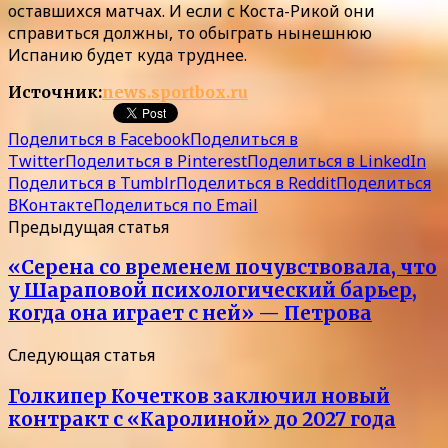
оставшихся матчах. И если с Коста-Рикой они
справиться должны, то обыграть нынешнюю
Испанию будет куда труднее.
Источник:
news.sportbox.ru
Поделиться в Facebook
Поделиться в
Twitter
Поделиться в Pinterest
Поделиться в LinkedIn
Поделиться в Tumblr
Поделиться в Reddit
Поделиться
ВКонтакте
Поделиться по Email
Предыдущая статья
«Серена со временем почувствовала, что
у Шараповой психологический барьер,
когда она играет с ней» — Петрова
Следующая статья
Голкипер Кочетков заключил новый
контракт с «Каролиной» до 2027 года