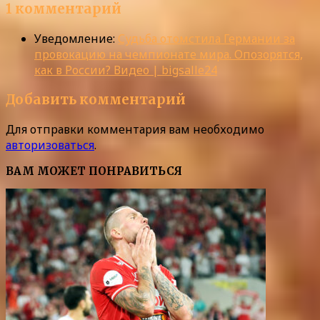
1 комментарий
Уведомление:
Судьба отомстила Германии за
провокацию на чемпионате мира. Опозорятся,
как в России? Видео | bigsalle24
Добавить комментарий
Для отправки комментария вам необходимо
авторизоваться
.
ВАМ МОЖЕТ ПОНРАВИТЬСЯ