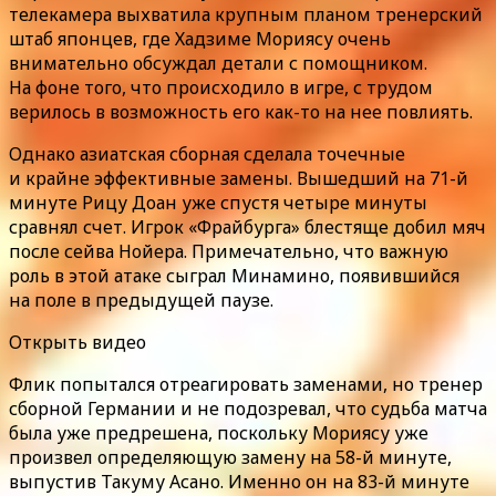
телекамера выхватила крупным планом тренерский
штаб японцев, где Хадзиме Мориясу очень
внимательно обсуждал детали с помощником.
На фоне того, что происходило в игре, с трудом
верилось в возможность его как-то на нее повлиять.
Однако азиатская сборная сделала точечные
и крайне эффективные замены. Вышедший на 71-й
минуте Рицу Доан уже спустя четыре минуты
сравнял счет. Игрок «Фрайбурга» блестяще добил мяч
после сейва Нойера. Примечательно, что важную
роль в этой атаке сыграл Минамино, появившийся
на поле в предыдущей паузе.
Открыть видео
Флик попытался отреагировать заменами, но тренер
сборной Германии и не подозревал, что судьба матча
была уже предрешена, поскольку Мориясу уже
произвел определяющую замену на 58-й минуте,
выпустив Такуму Асано. Именно он на 83-й минуте