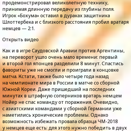
продемонстрировал великолепную технику,
принимая длинную передачу из глубины поля.
Игрок «Бохума» оставил в дураках защитника
Шлоттербека и с близкого расстояния пробил вратаря
немцев — 2:1.
Открыть видео
Как и в игре Саудовской Аравии против Аргентины,
на переворот ушло очень мало времени: первый
и второй гол японцев разделили 8 минут. Спастись
фавориты уже не смогли и проиграли в концовке
матча. Кстати, также было четыре года назад
на чемпионате мира в России в матче со сборной
Южной Кореи. Даже пришедший на последних
минутах в штрафную соперников вратарь немцем
Нойер не спас команду от поражения. Очевидно,
с азиатскими командами у сборной Германии уже
наметились хронические проблемы. Однако
возможность избежать провала образца ЧМ-2018
у немцев еще есть: для этого нужно победить в двух