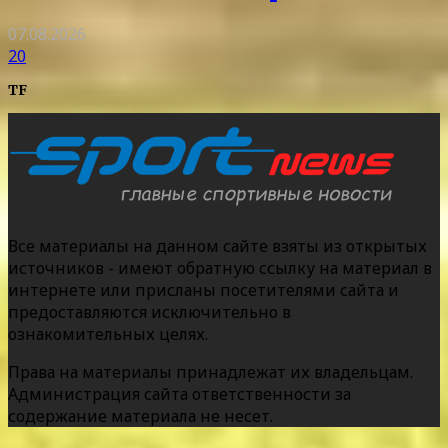
07.08.2026
20
TF
Все материалы на данном сайте взяты из открытых
источников - имеют обратную ссылку на материал в
интернете или присланы посетителями сайта и
предоставляются исключительно в
ознакомительных целях.
Права на материалы принадлежат их владельцам.
Администрация сайта ответственности за
содержание материала не несет.