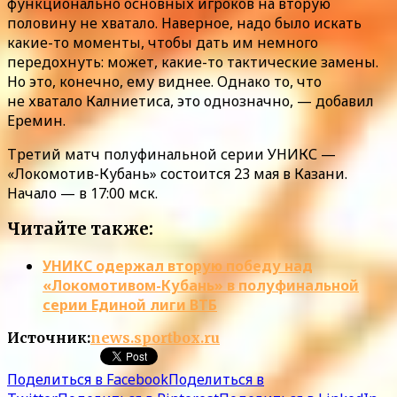
функционально основных игроков на вторую
половину не хватало. Наверное, надо было искать
какие-то моменты, чтобы дать им немного
передохнуть: может, какие-то тактические замены.
Но это, конечно, ему виднее. Однако то, что
не хватало Калниетиса, это однозначно, — добавил
Еремин.
Третий матч полуфинальной серии УНИКС —
«Локомотив-Кубань» состоится 23 мая в Казани.
Начало — в 17:00 мск.
Читайте также:
УНИКС одержал вторую победу над
«Локомотивом-Кубань» в полуфинальной
серии Единой лиги ВТБ
Источник:
news.sportbox.ru
Поделиться в Facebook
Поделиться в