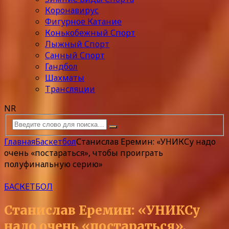
Коронавирус
Фигурное Катание
Конькобежный Спорт
Лыжный Спорт
Санный Спорт
Гандбол
Шахматы
Трансляции
NR
Главная
Баскетбол
Станислав Еремин: «УНИКСу надо
очень «постараться», чтобы проиграть
полуфинальную серию»
БАСКЕТБОЛ
Станислав Еремин: «УНИКСу
надо очень «постараться»,