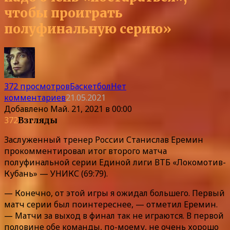
чтобы проиграть
полуфинальную серию»
372 просмотров
Баскетбол
Нет
комментариев
21.05.2021
Добавлено
Май. 21, 2021 в 00:00
372
Взгляды
Заслуженный тренер России Станислав Еремин
прокомментировал итог второго матча
полуфинальной серии Единой лиги ВТБ «Локомотив-
Кубань» — УНИКС (69:79).
— Конечно, от этой игры я ожидал большего. Первый
матч серии был поинтереснее, — отметил Еремин.
— Матчи за выход в финал так не играются. В первой
половине обе команды, по-моему, не очень хорошо