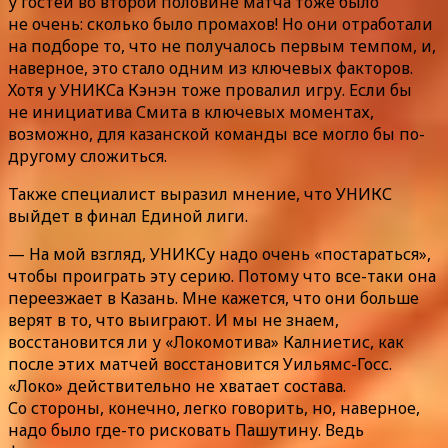
у гостей во второй половине матча тоже было
не очень: сколько было промахов! Но они отработали
на подборе то, что не получалось первым темпом, и,
наверное, это стало одним из ключевых факторов.
Хотя у УНИКСа Кэнэн тоже провалил игру. Если бы
не инициатива Смита в ключевых моментах,
возможно, для казанской команды все могло бы по-
другому сложиться.
Также специалист выразил мнение, что УНИКС
выйдет в финал Единой лиги.
— На мой взгляд, УНИКСу надо очень «постараться»,
чтобы проиграть эту серию. Потому что все-таки она
переезжает в Казань. Мне кажется, что они больше
верят в то, что выиграют. И мы не знаем,
восстановится ли у «Локомотива» Калниетис, как
после этих матчей восстановится Уильямс-Госс.
«Локо» действительно не хватает состава.
Со стороны, конечно, легко говорить, но, наверное,
надо было где-то рисковать Пашутину. Ведь