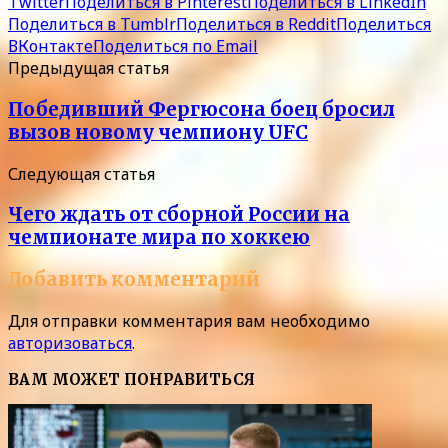
Twitter
Поделиться в Pinterest
Поделиться в LinkedIn
Поделиться в Tumblr
Поделиться в Reddit
Поделиться
ВКонтакте
Поделиться по Email
Предыдущая статья
Победивший Фергюсона боец бросил
вызов новому чемпиону UFC
Следующая статья
Чего ждать от сборной России на
чемпионате мира по хоккею
Добавить комментарий
Для отправки комментария вам необходимо
авторизоваться
.
ВАМ МОЖЕТ ПОНРАВИТЬСЯ