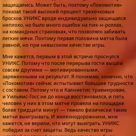
защищались. Может быть, поэтому «Локомотив»
показал такой высокий процент трехочковых
бросков. УНИКС вроде индивидуально защищался
неплохо, но было много ошибок на пик-н-роллах,
на командных страховках, что позволяло забивать
легкие мячи. Поэтому первая половина матча была
равной, но при невысоком качестве игры.
Мне кажется, первым в этой встрече проснулся
УНИКС. Потому что после перерыва гости вышли
совсем другими — мотивированными,
заряженными на результат. Я понимаю, конечно, что
«Локомотив» сейчас испытывает большие трудности
с составом. Потому что и Калниетис травмирован,
и Уильямс-Госс не до конца восстановился, и пять
человек у них в этом матче провели на площадке
более тридцати минут — тяжело физически такие
матчи выигрывать. И железнодорожники, мне
кажется, не верили, что могут выиграть. УНИКС
победил за счет защиты. Ведь качество игры