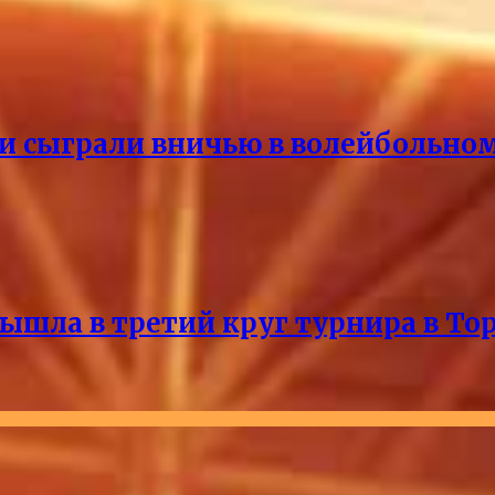
и сыграли вничью в волейбольно
ышла в третий круг турнира в То