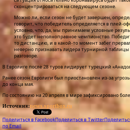
сконцентрироваться на следующем сезоне.
Можно ли, если сезон не будет завершен, опред
говорит, что победитель определяется в плей-о
условно, что, да, мы принимаем условные резуль
это будет неполноправное чемпионство. Победит
то дистанцию, и в какой-то момент забег прервал
неверно признавать лидера турнирной таблицы
разговоре.
В Евролиге после 28 туров лидирует турецкий «Анад
Ранее сезон Евролиги был приостановлен из-за угро
до конца мая.
По состоянию на 20 апреля в мире зафиксировано боле
Источник:
news.sportbox.ru
Поделиться в Facebook
Поделиться в Twitter
Поделиться
по Email