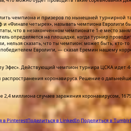
елить чемпиона и призеров по нынешней турнирной та
фф и «Финале четырех», называть чемпиона Евролиги б
таты, что в незаконченном чемпионате 1-е место занял
ель определяется на площадке, когда турнир проводит
и, нельзя сказать, что ты чемпион: может быть, кто-т
 победителем Евролиги, — сказал Еремин нашему кор
олу Эфес». Действующий чемпион турнира ЦСКА идет 4
зы распространения коронавируса. Решение о дальней
е 2,4 миллиона случаев заражения коронавирусом, 1675
 в Pinterest
Поделиться в LinkedIn
Поделиться в Tumblr