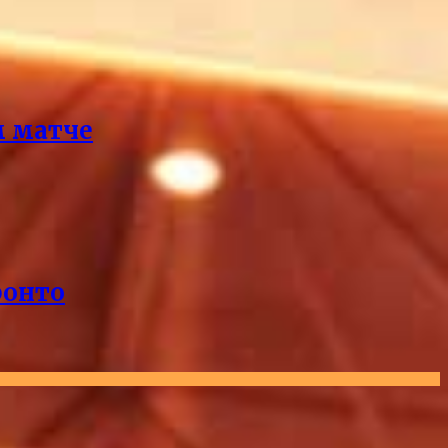
м матче
ронто