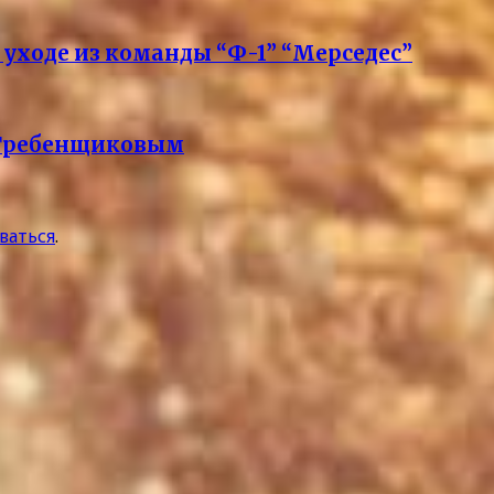
 уходе из команды “Ф-1” “Мерседес”
м Гребенщиковым
ваться
.