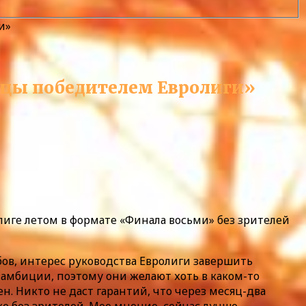
и»
ицы победителем Евролиги»
иге летом в формате «Финала восьми» без зрителей
бов, интерес руководства Евролиги завершить
ь амбиции, поэтому они желают хоть в каком-то
н. Никто не даст гарантий, что через месяц-два
е без зрителей. Мое мнение, сейчас лучше