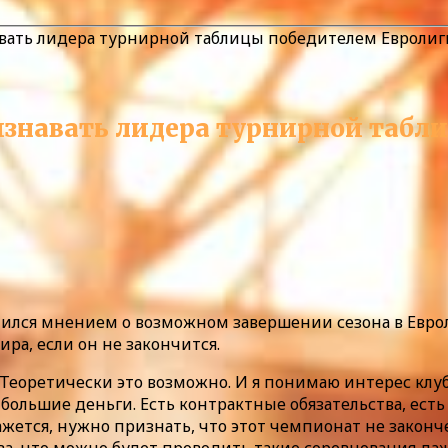
авать лидера турнирной таблицы победителем Евролиг
изнавать лидера турнирной табл
ился мнением о возможном завершении сезона в Еврол
ра, если он не закончится.
? Теоретически это возможно. И я понимаю интерес клу
я большие деньги. Есть контрактные обязательства, ест
ажется, нужно признать, что этот чемпионат не законче
ва, что можно будет проводить такие соревнования даж