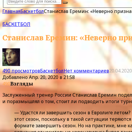
Главная
Баскетбол
Станислав Еремин: «Неверно призн
БАСКЕТБОЛ
Станислав Еремин: «Неверно пр
490 просмотров
Баскетбол
Нет комментариев
20.04.2020
Добавлено
Апр. 20, 2020 в 21:58
490
Взгляды
Заслуженный тренер России Станислав Еремин подел
и поразмышлял о том, стоит ли подводить итоги турни
— Удастся ли завершить сезон в Евролиге летом
этот сезон, поскольку в такой ситуации теряютс
формате завершить сезон. Но на практике, мне к
ситуация относительно коронавируса будет тако