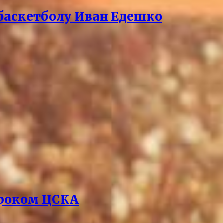
баскетболу Иван Едешко
гроком ЦСКА