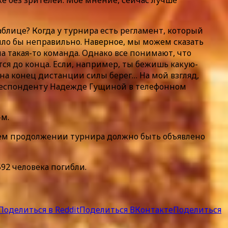
блице? Когда у турнира есть регламент, который
ыло бы неправильно. Наверное, мы можем сказать
а такая-то команда. Однако все понимают, что
ся до конца. Если, например, ты бежишь какую-
о на конец дистанции силы берег… На мой взгляд,
респонденту Надежде Гущиной в телефонном
-м.
шем продолжении турнира должно быть объявлено
92 человека погибли.
Поделиться в Reddit
Поделиться ВКонтакте
Поделиться