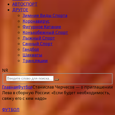
АВТОСПОРТ
ДРУГОЕ
Зимние Виды Спорта
Коронавирус
Фигурное Катание
Конькобежный Спорт
Лыжный Спорт
Санный Спорт
Гандбол
Шахматы
Трансляции
NR
Главная
Футбол
Станислав Черчесов — о приглашении
Лева в сборную России: «Если будет необходимость,
свяжу его с кем надо»
ФУТБОЛ