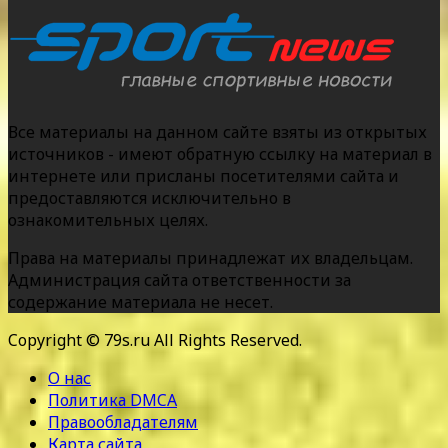
Все материалы на данном сайте взяты из открытых
источников - имеют обратную ссылку на материал в
интернете или присланы посетителями сайта и
предоставляются исключительно в
ознакомительных целях.
Права на материалы принадлежат их владельцам.
Администрация сайта ответственности за
содержание материала не несет.
Copyright © 79s.ru All Rights Reserved.
О нас
Политика DMCA
Правообладателям
Карта сайта