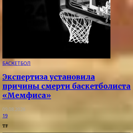
БАСКЕТБОЛ
Экспертиза установила
причины смерти баскетболиста
«Мемфиса»
09.08.2026
19
TF