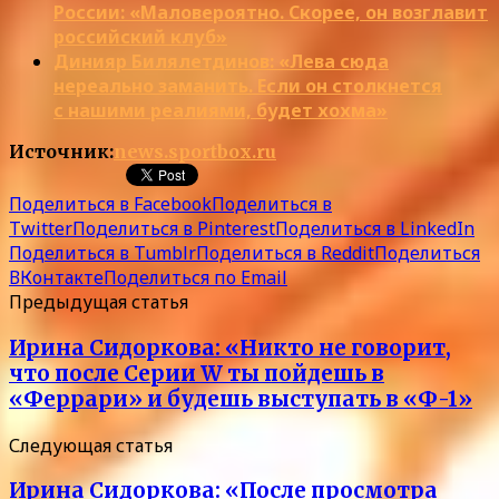
России: «Маловероятно. Скорее, он возглавит
российский клуб»
Динияр Билялетдинов: «Лева сюда
нереально заманить. Если он столкнется
с нашими реалиями, будет хохма»
Источник:
news.sportbox.ru
Поделиться в Facebook
Поделиться в
Twitter
Поделиться в Pinterest
Поделиться в LinkedIn
Поделиться в Tumblr
Поделиться в Reddit
Поделиться
ВКонтакте
Поделиться по Email
Предыдущая статья
Ирина Сидоркова: «Никто не говорит,
что после Серии W ты пойдешь в
«Феррари» и будешь выступать в «Ф-1»
Следующая статья
Ирина Сидоркова: «После просмотра