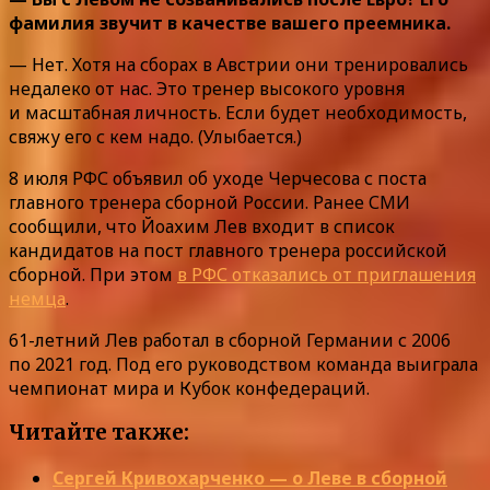
фамилия звучит в качестве вашего преемника.
— Нет. Хотя на сборах в Австрии они тренировались
недалеко от нас. Это тренер высокого уровня
и масштабная личность. Если будет необходимость,
свяжу его с кем надо. (Улыбается.)
8 июля РФС объявил об уходе Черчесова с поста
главного тренера сборной России. Ранее СМИ
сообщили, что Йоахим Лев входит в список
кандидатов на пост главного тренера российской
сборной. При этом
в РФС отказались от приглашения
немца
.
61-летний Лев работал в сборной Германии с 2006
по 2021 год. Под его руководством команда выиграла
чемпионат мира и Кубок конфедераций.
Читайте также:
Сергей Кривохарченко — о Леве в сборной