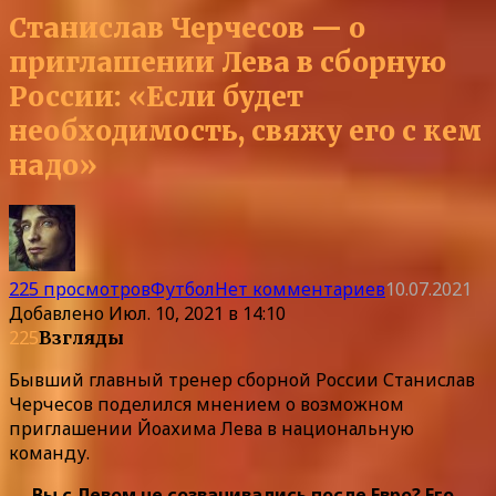
Станислав Черчесов — о
приглашении Лева в сборную
России: «Если будет
необходимость, свяжу его с кем
надо»
225 просмотров
Футбол
Нет комментариев
10.07.2021
Добавлено
Июл. 10, 2021 в 14:10
225
Взгляды
Бывший главный тренер сборной России Станислав
Черчесов поделился мнением о возможном
приглашении Йоахима Лева в национальную
команду.
— Вы с Левом не созванивались после Евро? Его