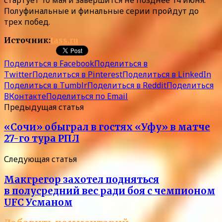
Полуфинальные и финальные серии пройдут до
трех побед.
Источник:
tass.ru
Поделиться в Facebook
Поделиться в
Twitter
Поделиться в Pinterest
Поделиться в LinkedIn
Поделиться в Tumblr
Поделиться в Reddit
Поделиться
ВКонтакте
Поделиться по Email
Предыдущая статья
«Сочи» обыграл в гостях «Уфу» в матче
27-го тура РПЛ
Следующая статья
Макгрегор захотел подняться
в полусредний вес ради боя с чемпионом
UFC Усманом