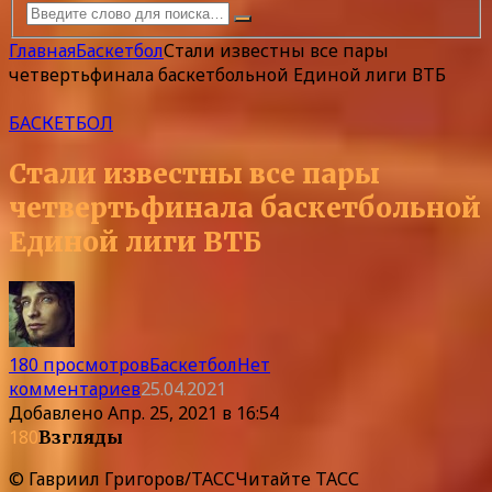
Главная
Баскетбол
Стали известны все пары
четвертьфинала баскетбольной Единой лиги ВТБ
БАСКЕТБОЛ
Стали известны все пары
четвертьфинала баскетбольной
Единой лиги ВТБ
180 просмотров
Баскетбол
Нет
комментариев
25.04.2021
Добавлено
Апр. 25, 2021 в 16:54
180
Взгляды
© Гавриил Григоров/ТАССЧитайте ТАСС