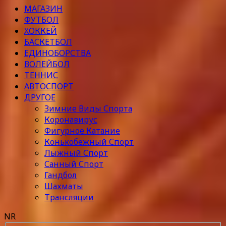
МАГАЗИН
ФУТБОЛ
ХОККЕЙ
БАСКЕТБОЛ
ЕДИНОБОРСТВА
ВОЛЕЙБОЛ
ТЕННИС
АВТОСПОРТ
ДРУГОЕ
Зимние Виды Спорта
Коронавирус
Фигурное Катание
Конькобежный Спорт
Лыжный Спорт
Санный Спорт
Гандбол
Шахматы
Трансляции
NR