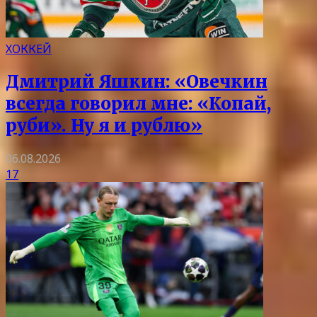
ХОККЕЙ
Дмитрий Яшкин: «Овечкин
всегда говорил мне: «Копай,
руби». Ну я и рублю»
06.08.2026
17