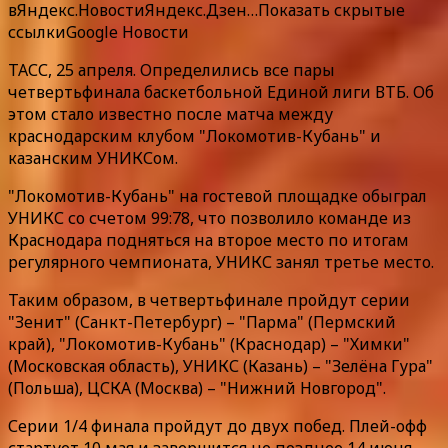
в
Яндекс.Новости
Яндекс.Дзен
…
Показать скрытые
ссылки
Google Новости
ТАСС, 25 апреля. Определились все пары
четвертьфинала баскетбольной Единой лиги ВТБ. Об
этом стало известно после матча между
краснодарским клубом "Локомотив-Кубань" и
казанским УНИКСом.
"Локомотив-Кубань" на гостевой площадке обыграл
УНИКС со счетом 99:78, что позволило команде из
Краснодара подняться на второе место по итогам
регулярного чемпионата, УНИКС занял третье место.
Таким образом, в четвертьфинале пройдут серии
"Зенит" (Санкт-Петербург) – "Парма" (Пермский
край), "Локомотив-Кубань" (Краснодар) – "Химки"
(Московская область), УНИКС (Казань) – "Зелёна Гура"
(Польша), ЦСКА (Москва) – "Нижний Новгород".
Серии 1/4 финала пройдут до двух побед. Плей-офф
стартует 10 мая и завершится не позднее 14 июня.