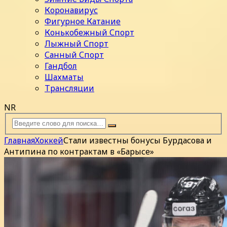
Коронавирус
Фигурное Катание
Конькобежный Спорт
Лыжный Спорт
Санный Спорт
Гандбол
Шахматы
Трансляции
NR
Главная
Хоккей
Стали известны бонусы Бурдасова и
Антипина по контрактам в «Барысе»