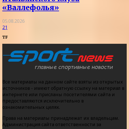
«Валлефолья»
05.08.2026
21
TF
Все материалы на данном сайте взяты из открытых
источников - имеют обратную ссылку на материал в
интернете или присланы посетителями сайта и
предоставляются исключительно в
ознакомительных целях.
Права на материалы принадлежат их владельцам.
Администрация сайта ответственности за