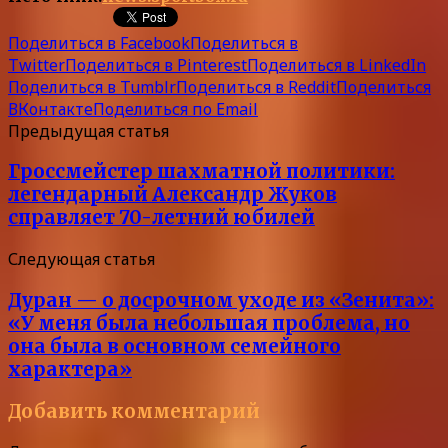
Поделиться в Facebook
Поделиться в
Twitter
Поделиться в Pinterest
Поделиться в LinkedIn
Поделиться в Tumblr
Поделиться в Reddit
Поделиться
ВКонтакте
Поделиться по Email
Предыдущая статья
Гроссмейстер шахматной политики:
легендарный Александр Жуков
справляет 70-летний юбилей
Следующая статья
Дуран — о досрочном уходе из «Зенита»:
«У меня была небольшая проблема, но
она была в основном семейного
характера»
Добавить комментарий