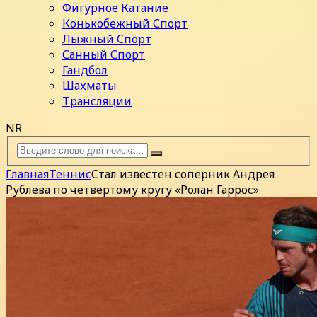
Фигурное Катание
Конькобежный Спорт
Лыжный Спорт
Санный Спорт
Гандбол
Шахматы
Трансляции
NR
Главная
Теннис
Стал известен соперник Андрея
Рублева по четвертому кругу «Ролан Гаррос»