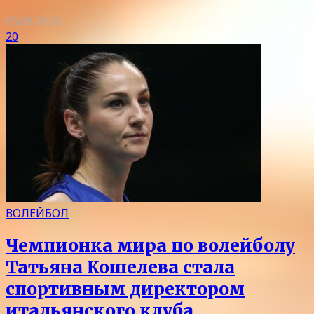
05.08.2026
20
ВОЛЕЙБОЛ
Чемпионка мира по волейболу
Татьяна Кошелева стала
спортивным директором
итальянского клуба