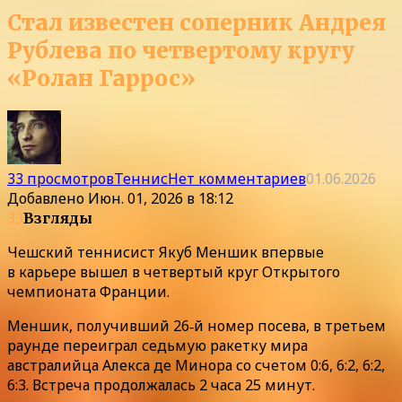
Стал известен соперник Андрея
Рублева по четвертому кругу
«Ролан Гаррос»
33 просмотров
Теннис
Нет комментариев
01.06.2026
Добавлено
Июн. 01, 2026 в 18:12
33
Взгляды
Чешский теннисист Якуб Меншик впервые
в карьере вышел в четвертый круг Открытого
чемпионата Франции.
Меншик, получивший 26‑й номер посева, в третьем
раунде переиграл седьмую ракетку мира
австралийца Алекса де Минора со счетом 0:6, 6:2, 6:2,
6:3. Встреча продолжалась 2 часа 25 минут.