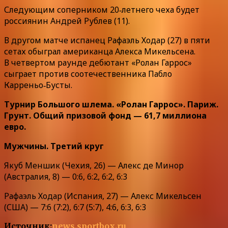
Следующим соперником 20‑летнего чеха будет
россиянин Андрей Рублев (11).
В другом матче испанец Рафаэль Ходар (27) в пяти
сетах обыграл американца Алекса Микельсена.
В четвертом раунде дебютант «Ролан Гаррос»
сыграет против соотечественника Пабло
Карреньо‑Бусты.
Турнир Большого шлема. «Ролан Гаррос». Париж.
Грунт. Общий призовой фонд — 61,7 миллиона
евро.
Мужчины. Третий круг
Якуб Меншик (Чехия, 26) — Алекс де Минор
(Австралия, 8) — 0:6, 6:2, 6:2, 6:3
Рафаэль Ходар (Испания, 27) — Алекс Микельсен
(США) — 7:6 (7:2), 6:7 (5:7), 4:6, 6:3, 6:3
Источник:
news.sportbox.ru