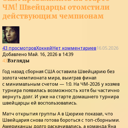
ЧМ! Швейцарцы отомстили
действующим чемпионам
43 просмотров
Хоккей
Нет комментариев
16.05.2026
Добавлено
Май. 16, 2026 в 14:39
43
Взгляды
Год назад сборная США оставила Швейцарию без
золота чемпионата мира, выиграв финал
с минимальным счетом — 1:0. На ЧМ-2026 у хозяев
турнира появилась возможность хотя бы частично
вернуть долг. И уже на старте домашнего турнира
швейцарцы ей воспользовались.
Матч открытия группы A в Цюрихе показал, что
Швейцария снова готова бороться с топ-сборными.
Американцы долго раскачивались, а команда Яна