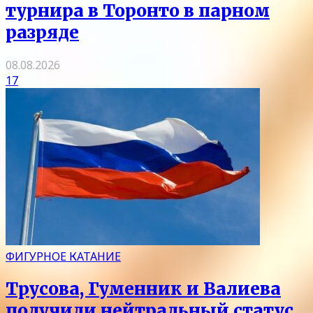
турнира в Торонто в парном
разряде
08.08.2026
17
ФИГУРНОЕ КАТАНИЕ
Трусова, Гуменник и Валиева
получили нейтральный статус