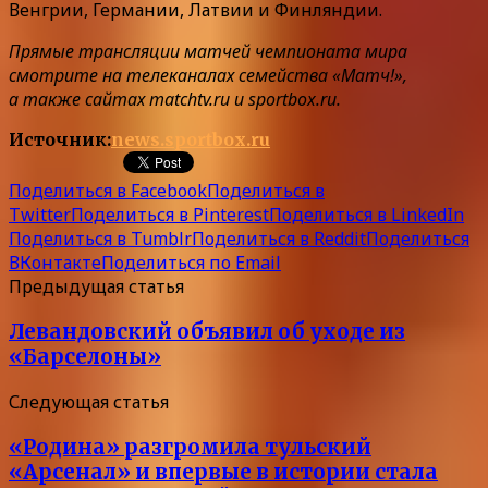
Венгрии, Германии, Латвии и Финляндии.
Прямые трансляции матчей чемпионата мира
смотрите на телеканалах семейства «Матч!»,
а также сайтах matchtv.ru и sportbox.ru.
Источник:
news.sportbox.ru
Поделиться в Facebook
Поделиться в
Twitter
Поделиться в Pinterest
Поделиться в LinkedIn
Поделиться в Tumblr
Поделиться в Reddit
Поделиться
ВКонтакте
Поделиться по Email
Предыдущая статья
Левандовский объявил об уходе из
«Барселоны»
Следующая статья
«Родина» разгромила тульский
«Арсенал» и впервые в истории стала