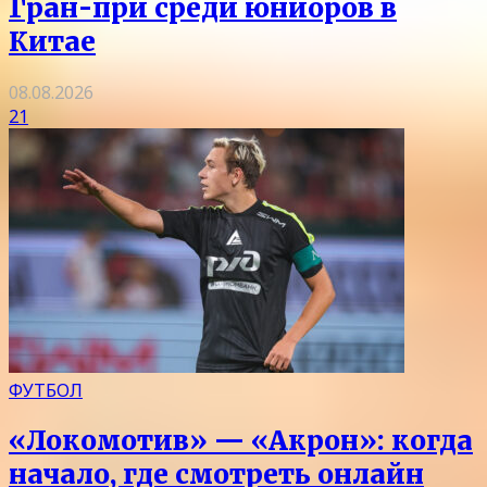
Гран-при среди юниоров в
Китае
08.08.2026
21
ФУТБОЛ
«Локомотив» — «Акрон»: когда
начало, где смотреть онлайн