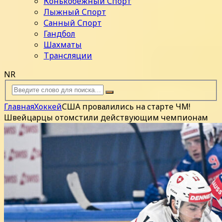
Конькобежный Спорт
Лыжный Спорт
Санный Спорт
Гандбол
Шахматы
Трансляции
NR
Главная
Хоккей
США провалились на старте ЧМ!
Швейцарцы отомстили действующим чемпионам