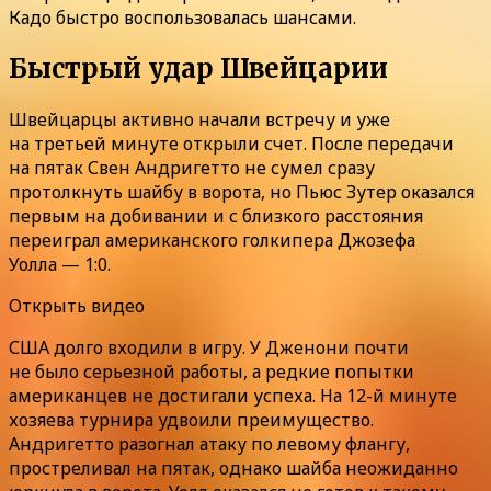
Кадо быстро воспользовалась шансами.
Быстрый удар Швейцарии
Швейцарцы активно начали встречу и уже
на третьей минуте открыли счет. После передачи
на пятак Свен Андригетто не сумел сразу
протолкнуть шайбу в ворота, но Пьюс Зутер оказался
первым на добивании и с близкого расстояния
переиграл американского голкипера Джозефа
Уолла — 1:0.
Открыть видео
США долго входили в игру. У Дженони почти
не было серьезной работы, а редкие попытки
американцев не достигали успеха. На 12-й минуте
хозяева турнира удвоили преимущество.
Андригетто разогнал атаку по левому флангу,
простреливал на пятак, однако шайба неожиданно