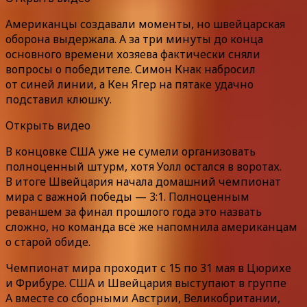
Американцы создавали моменты, но швейцарская
оборона выдержала. А за три минуты до конца
основного времени хозяева фактически сняли
вопросы о победителе. Симон Кнак набросил
от синей линии, а Кен Ягер на пятаке удачно
подставил клюшку.
Открыть видео
В концовке США уже не сумели организовать
полноценный штурм, хотя Уолл остался в воротах.
В итоге Швейцария начала домашний чемпионат
мира с важной победы — 3:1. Полноценным
реваншем за финал прошлого года это назвать
сложно, но команда всё же напомнила американцам
о старой обиде.
Чемпионат мира проходит с 15 по 31 мая в Цюрихе
и Фрибуре. США и Швейцария выступают в группе
A вместе со сборными Австрии, Великобритании,