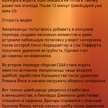
юркнула в ворота. Уолл оказался не готов к такому
развитию эпизода. После 12 минут Швейцария уже
вела 2:0.
Открыть видео
Американцы попытались добавить в концовке
периода, создали несколько моментов и даже
устроили небольшую потасовку у ворот соперника,
после которой Нино Нидеррайтер и Сэм Лафферти
получили удаления за грубость. Однако счет
до сирены не изменился.
Во втором периоде сборная США стала играть
заметно активнее. Американцы чаще владели
шайбой, заработали большинство после удаления
Романа Йоси и начали нагружать оборону соперника.
Вот только швейцарцы уверенно отработали
в меньшинстве, а Леонардо Дженони действовал
спокойно и надежно. Вратарь справился с опасным
броском Фолка, затем накрыл шайбу после давления