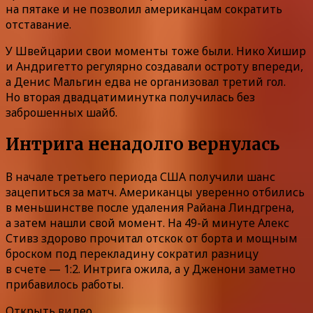
на пятаке и не позволил американцам сократить
отставание.
У Швейцарии свои моменты тоже были. Нико Хишир
и Андригетто регулярно создавали остроту впереди,
а Денис Мальгин едва не организовал третий гол.
Но вторая двадцатиминутка получилась без
заброшенных шайб.
Интрига ненадолго вернулась
В начале третьего периода США получили шанс
зацепиться за матч. Американцы уверенно отбились
в меньшинстве после удаления Райана Линдгрена,
а затем нашли свой момент. На 49-й минуте Алекс
Стивз здорово прочитал отскок от борта и мощным
броском под перекладину сократил разницу
в счете — 1:2. Интрига ожила, а у Дженони заметно
прибавилось работы.
Открыть видео