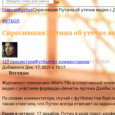
Главная
Футбол
Спросившая Путина об утечке видео с
ФУТБОЛ
Спросившая Путина об утечке в
127 просмотров
Футбол
Нет комментариев
17.12.2020
Добавлено
Дек. 17, 2020 в 19:17
127
Взгляды
Журналист телеканала «Матч ТВ» и спортивный комме
видео с участием форварда «Зенита» Артема Дзюбы, о
По словам комментатора, случай с футболистом был 
также отметила, что Путин всегда отвечает на задан
Ранее в четверг, 17 декабря, Путин в ходе пресс-ко