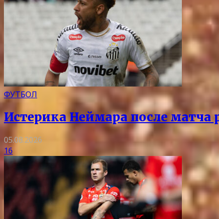
ФУТБОЛ
Истерика Неймара после матча р
05.08.2026
16