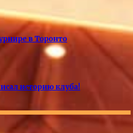
урнире в Торонто
писал историю клуба!