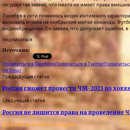
государства заявил, что никто не имеет права вмешив
7 ноября в сети появилось видео интимного характер
вызывать игрока на ноябрьские матчи команды. Футб
видеообращение. Он заявил, что допускает ошибки, в 
подписаться
Источник:
lenta.ru
Поделиться в Facebook
Поделиться в Twitter
Поделиться
по Email
Предыдущая статья
Россия сможет провести ЧМ-2023 по хокк
Следующая статья
Россия не лишится права на проведение 
Добавить комментарий