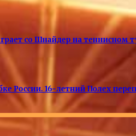
ыграет со Шнайдер на теннисном т
ке России. 16-летний Полех пере