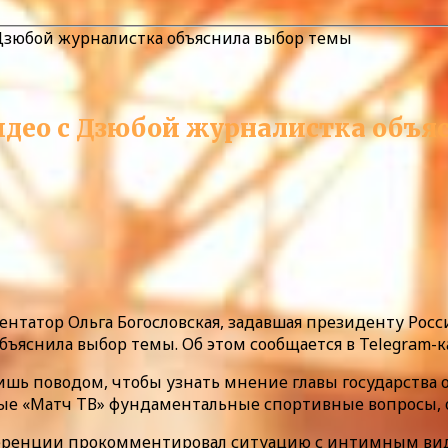
 Дзюбой журналистка объяснила выбор темы
идео с Дзюбой журналистка объя
нтатор Ольга Богословская, задавшая президенту Рос
бъяснила выбор темы. Об этом сообщается в Telegram-к
лишь поводом, чтобы узнать мнение главы государств
ные «Матч ТВ» фундаментальные спортивные вопросы, о
нференции прокомментировал ситуацию с интимным виде