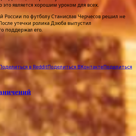
о это является хорошим уроком для всех.
ой России по футболу Станислав Черчесов решил не
 После утечки ролика Дзюба выпустил
то поддержал его.
Поделиться в Reddit
Поделиться ВКонтакте
Поделиться
раничений