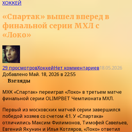
ХОККЕЙ
«Спартак» вышел вперед в
финальной серии МХЛ с
«Локо»
29 просмотров
Хоккей
Нет комментариев
18.05.2026
Добавлено
Май. 18, 2026 в 22:55
29
Взгляды
МХК «Спартак» переиграл «Локо» в третьем матче
финальной серии OLIMPBET Чемпионата МХЛ.
Первый из московских матчей серии завершился
победой хозяев со счетом 4:1. У «Спартака»
отличились Максим Филимонов, Тимофей Савельев,
Евгений Якунин и Илья Котляров, «Локо» ответил