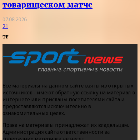
товарищеском матче
07.08.2026
21
TF
Все материалы на данном сайте взяты из открытых
источников - имеют обратную ссылку на материал в
интернете или присланы посетителями сайта и
предоставляются исключительно в
ознакомительных целях.
Права на материалы принадлежат их владельцам.
Администрация сайта ответственности за
содержание материала не несет.