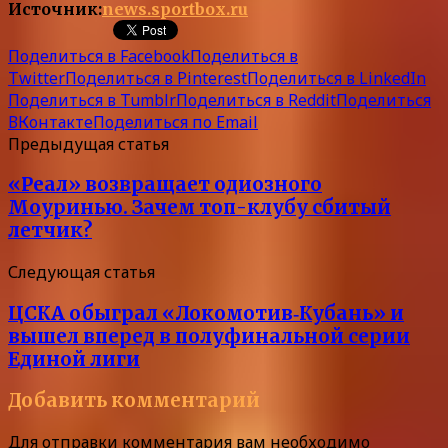
Источник:
news.sportbox.ru
Поделиться в Facebook
Поделиться в
Twitter
Поделиться в Pinterest
Поделиться в LinkedIn
Поделиться в Tumblr
Поделиться в Reddit
Поделиться
ВКонтакте
Поделиться по Email
Предыдущая статья
«Реал» возвращает одиозного
Моуринью. Зачем топ-клубу сбитый
летчик?
Следующая статья
ЦСКА обыграл «Локомотив‑Кубань» и
вышел вперед в полуфинальной серии
Единой лиги
Добавить комментарий
Для отправки комментария вам необходимо