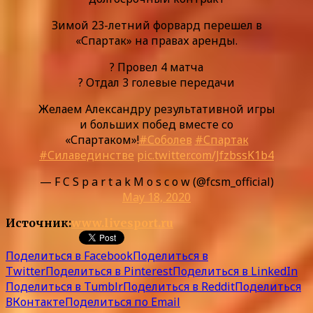
Зимой 23-летний форвард перешел в
«Спартак» на правах аренды.
? Провел 4 матча
? Отдал 3 голевые передачи
Желаем Александру результативной игры
и больших побед вместе со
«Спартаком»!
#Соболев
#Спартак
#Силавединстве
pic.twitter.com/JfzbssK1b4
— F C S p a r t a k M o s c o w (@fcsm_official)
May 18, 2020
Источник:
www.livesport.ru
Поделиться в Facebook
Поделиться в
Twitter
Поделиться в Pinterest
Поделиться в LinkedIn
Поделиться в Tumblr
Поделиться в Reddit
Поделиться
ВКонтакте
Поделиться по Email