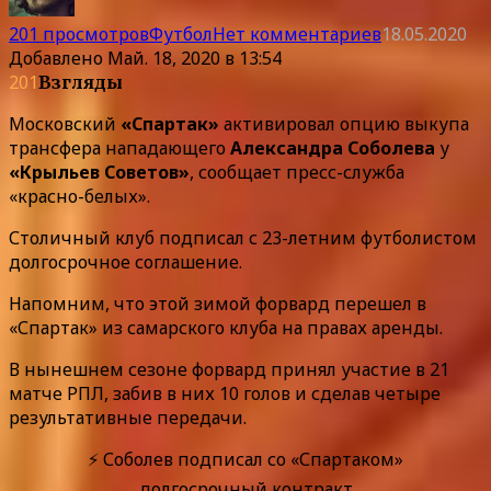
201 просмотров
Футбол
Нет комментариев
18.05.2020
Добавлено
Май. 18, 2020 в 13:54
201
Взгляды
Московский
«Спартак»
активировал опцию выкупа
трансфера нападающего
Александра Соболева
у
«Крыльев Советов»
, сообщает пресс-служба
«красно-белых».
Столичный клуб подписал с 23-летним футболистом
долгосрочное соглашение.
Напомним, что этой зимой форвард перешел в
«Спартак» из самарского клуба на правах аренды.
В нынешнем сезоне форвард принял участие в 21
матче РПЛ, забив в них 10 голов и сделав четыре
результативные передачи.
⚡ Соболев подписал со «Спартаком»
долгосрочный контракт