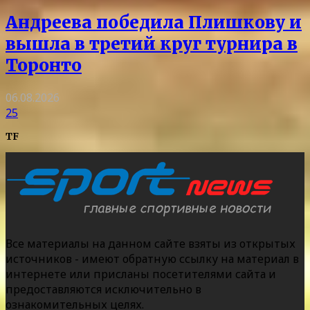
Андреева победила Плишкову и
вышла в третий круг турнира в
Торонто
06.08.2026
25
TF
Все материалы на данном сайте взяты из открытых
источников - имеют обратную ссылку на материал в
интернете или присланы посетителями сайта и
предоставляются исключительно в
ознакомительных целях.