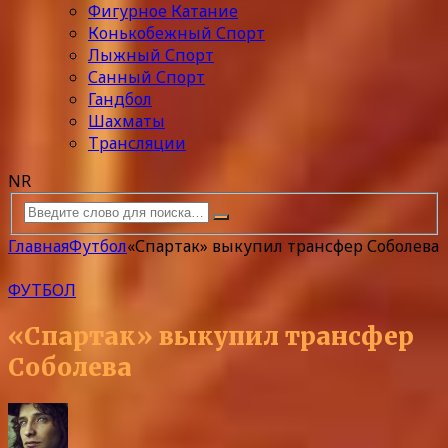
Фигурное Катание
Конькобежный Спорт
Лыжный Спорт
Санный Спорт
Гандбол
Шахматы
Трансляции
NR
Главная
Футбол
«Спартак» выкупил трансфер Соболева
ФУТБОЛ
«Спартак» выкупил трансфер
Соболева