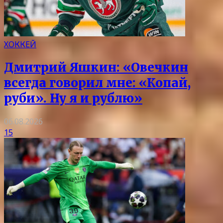
ХОККЕЙ
Дмитрий Яшкин: «Овечкин
всегда говорил мне: «Копай,
руби». Ну я и рублю»
06.08.2026
15