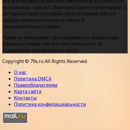
Все материалы на данном сайте взяты из открытых
источников - имеют обратную ссылку на материал в
интернете или присланы посетителями сайта и
предоставляются исключительно в
ознакомительных целях.
Права на материалы принадлежат их владельцам.
Администрация сайта ответственности за
содержание материала не несет.
Copyright © 79s.ru All Rights Reserved.
О нас
Политика DMCA
Правообладателям
Карта сайта
Контакты
Политика конфедициальности