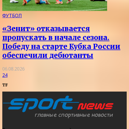
ФУТБОЛ
«Зенит» отказывается
пропускать в начале сезона.
Победу на старте Кубка России
обеспечили дебютанты
06.08.2026
24
TF