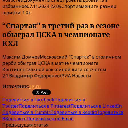
избранное
07.11.2024 22:09Спорт
изменить размер
шрифта: 1.0x
“Спартак” в третий раз в сезоне
обыграл ЦСКА в чемпионате
КХЛ
Максим ДомчевМосковский “Спартак” в столичном
дерби обыграл ЦСКА в матче чемпионата
Континентальной хоккейной лиги со счетом
2:1.Владимир Федоренко/РИА Новости
Источник:
rg.ru
Поделиться в Facebook
Поделиться в
Twitter
Поделиться в Pinterest
Поделиться в LinkedIn
Поделиться в Tumblr
Поделиться в Reddit
Поделиться
ВКонтакте
Поделиться по Email
Предыдущая статья