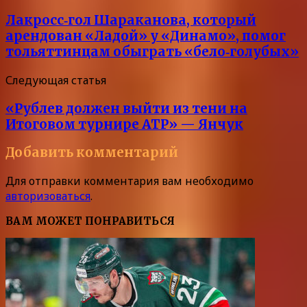
Лакросс‑гол Шараканова, который
арендован «Ладой» у «Динамо», помог
тольяттинцам обыграть «бело‑голубых»
Следующая статья
«Рублев должен выйти из тени на
Итоговом турнире ATP» — Янчук
Добавить комментарий
Для отправки комментария вам необходимо
авторизоваться
.
ВАМ МОЖЕТ ПОНРАВИТЬСЯ