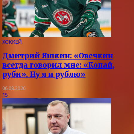
ХОККЕЙ
Дмитрий Яшкин: «Овечкин
всегда говорил мне: «Копай,
руби». Ну я и рублю»
06.08.2026
15