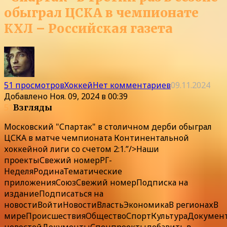
обыграл ЦСКА в чемпионате
КХЛ – Российская газета
51 просмотров
Хоккей
Нет комментариев
09.11.2024
Добавлено
Ноя. 09, 2024 в 00:39
51
Взгляды
Московский "Спартак" в столичном дерби обыграл
ЦСКА в матче чемпионата Континентальной
хоккейной лиги со счетом 2:1.”/>
Наши
проекты
Свежий номер
РГ-
Неделя
Родина
Тематические
приложения
Союз
Свежий номер
Подписка
на
издание
Подписаться на
новости
Войти
Новости
Власть
Экономика
В регионах
В
мире
Происшествия
Общество
Спорт
Культура
Докумен
новостей
ДокументыСпецпроекты
добавить в