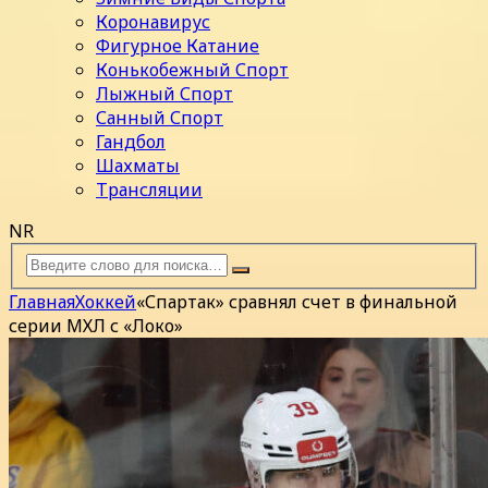
Коронавирус
Фигурное Катание
Конькобежный Спорт
Лыжный Спорт
Санный Спорт
Гандбол
Шахматы
Трансляции
NR
Главная
Хоккей
«Спартак» сравнял счет в финальной
серии МХЛ с «Локо»