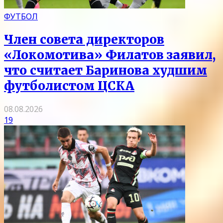
ФУТБОЛ
Член совета директоров
«Локомотива» Филатов заявил,
что считает Баринова худшим
футболистом ЦСКА
08.08.2026
19