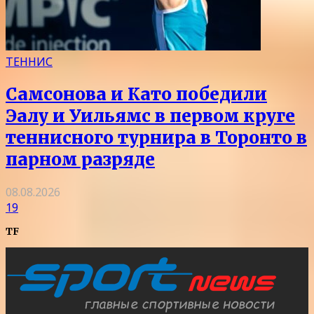
ТЕННИС
Самсонова и Като победили
Эалу и Уильямс в первом круге
теннисного турнира в Торонто в
парном разряде
08.08.2026
19
TF