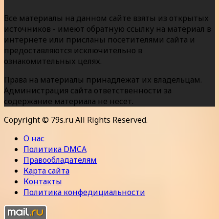
Все материалы на данном сайте взяты из открытых
источников - имеют обратную ссылку на материал в
интернете или присланы посетителями сайта и
предоставляются исключительно в
ознакомительных целях.
Права на материалы принадлежат их владельцам.
Администрация сайта ответственности за
содержание материала не несет.
Copyright © 79s.ru All Rights Reserved.
О нас
Политика DMCA
Правообладателям
Карта сайта
Контакты
Политика конфедициальности