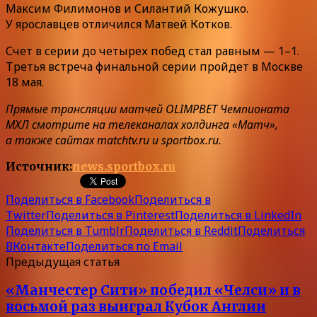
Максим Филимонов и Силантий Кожушко.
У ярославцев отличился Матвей Котков.
Счет в серии до четырех побед стал равным — 1–1.
Третья встреча финальной серии пройдет в Москве
18 мая.
Прямые трансляции матчей OLIMPBET Чемпионата
МХЛ смотрите на телеканалах холдинга «Матч»,
а также сайтах matchtv.ru и sportbox.ru.
Источник:
news.sportbox.ru
Поделиться в Facebook
Поделиться в
Twitter
Поделиться в Pinterest
Поделиться в LinkedIn
Поделиться в Tumblr
Поделиться в Reddit
Поделиться
ВКонтакте
Поделиться по Email
Предыдущая статья
«Манчестер Сити» победил «Челси» и в
восьмой раз выиграл Кубок Англии