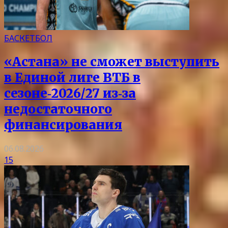
БАСКЕТБОЛ
«Астана» не сможет выступить
в Единой лиге ВТБ в
сезоне‑2026/27 из‑за
недостаточного
финансирования
06.08.2026
15