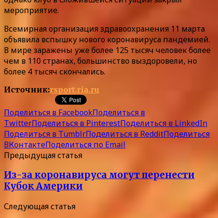
мероприятие.
Всемирная организация здравоохранения 11 марта
объявила вспышку нового коронавируса пандемией.
В мире заражены уже более 125 тысяч человек более
чем в 110 странах, большинство выздоровели, но
более 4 тысяч скончались.
Источник:
rsport.ria.ru
Поделиться в Facebook
Поделиться в
Twitter
Поделиться в Pinterest
Поделиться в LinkedIn
Поделиться в Tumblr
Поделиться в Reddit
Поделиться
ВКонтакте
Поделиться по Email
Предыдущая статья
Из-за коронавируса могут перенести
Кубок Америки
Следующая статья