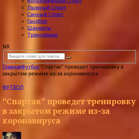
Конькобежный Спорт
Лыжный Спорт
Санный Спорт
Гандбол
Шахматы
Трансляции
NR
Главная
Футбол
“Спартак” проведет тренировку в
закрытом режиме из-за коронавируса
ФУТБОЛ
“Спартак” проведет тренировку
в закрытом режиме из-за
коронавируса