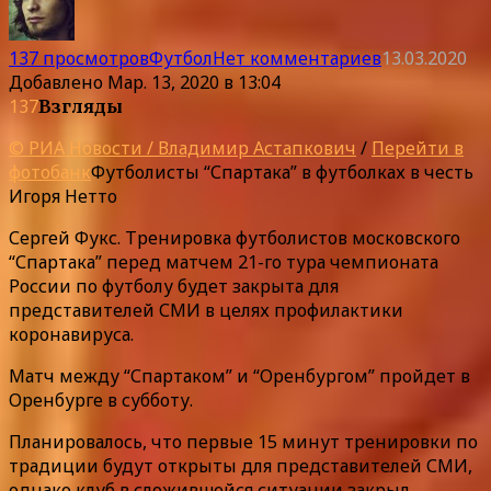
137 просмотров
Футбол
Нет комментариев
13.03.2020
Добавлено
Мар. 13, 2020 в 13:04
137
Взгляды
© РИА Новости / Владимир Астапкович
/
Перейти в
фотобанк
Футболисты “Спартака” в футболках в честь
Игоря Нетто
Сергей Фукс. Тренировка футболистов московского
“Спартака” перед матчем 21-го тура чемпионата
России по футболу будет закрыта для
представителей СМИ в целях профилактики
коронавируса.
Матч между “Спартаком” и “Оренбургом” пройдет в
Оренбурге в субботу.
Планировалось, что первые 15 минут тренировки по
традиции будут открыты для представителей СМИ,
однако клуб в сложившейся ситуации закрыл