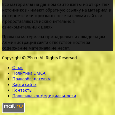
Все материалы на данном сайте взяты из открытых
источников - имеют обратную ссылку на материал в
интернете или присланы посетителями сайта и
предоставляются исключительно в
ознакомительных целях.
Права на материалы принадлежат их владельцам.
Администрация сайта ответственности за
содержание материала не несет.
Copyright © 79s.ru All Rights Reserved.
О нас
Политика DMCA
Правообладателям
Карта сайта
Контакты
Политика конфедициальности