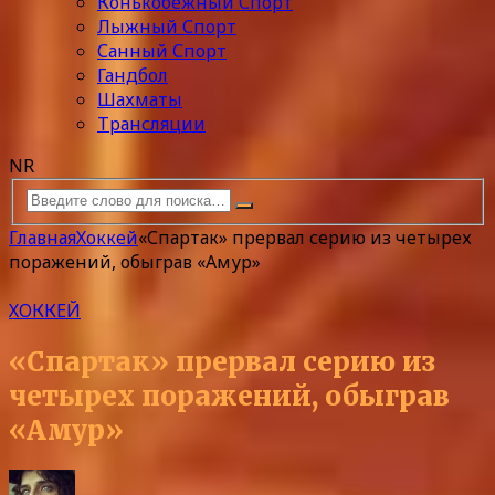
Конькобежный Спорт
Лыжный Спорт
Санный Спорт
Гандбол
Шахматы
Трансляции
NR
Главная
Хоккей
«Спартак» прервал серию из четырех
поражений, обыграв «Амур»
ХОККЕЙ
«Спартак» прервал серию из
четырех поражений, обыграв
«Амур»