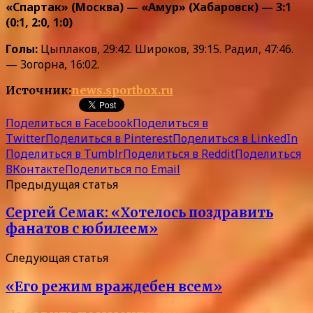
«Спартак» (Москва) — «Амур» (Хабаровск) — 3:1
(0:1, 2:0, 1:0)
Голы:
Цыплаков, 29:42. Широков, 39:15. Радил, 47:46.
— Зогорна, 16:02.
Источник:
news.sportbox.ru
Поделиться в Facebook
Поделиться в
Twitter
Поделиться в Pinterest
Поделиться в LinkedIn
Поделиться в Tumblr
Поделиться в Reddit
Поделиться
ВКонтакте
Поделиться по Email
Предыдущая статья
Сергей Семак: «Хотелось поздравить
фанатов с юбилеем»
Следующая статья
«Его режим враждебен всем»