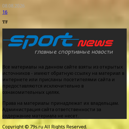
08.08.2026
16
TF
Все материалы на данном сайте взяты из открытых
источников - имеют обратную ссылку на материал в
интернете или присланы посетителями сайта и
предоставляются исключительно в
ознакомительных целях.
Права на материалы принадлежат их владельцам.
Администрация сайта ответственности за
содержание материала не несет.
Copyright © 79s.ru All Rights Reserved.