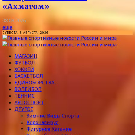
«Ахматом»
08.08.2026
еще
СУББОТА, 8 АВГУСТА, 2026
МАГАЗИН
ФУТБОЛ
ХОККЕЙ
БАСКЕТБОЛ
ЕДИНОБОРСТВА
ВОЛЕЙБОЛ
ТЕННИС
АВТОСПОРТ
ДРУГОЕ
Зимние Виды Спорта
Коронавирус
Фигурное Катание