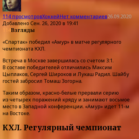
114 просмотров
Хоккей
Нет комментариев
26.09.2020
Добавлено
Сен. 26, 2020 в 19:41
114
Взгляды
«Спартак» победил «Амур» в матче регулярного
чемпионата КХЛ.
Встреча в Москве завершилась со счетом 3:1.
В составе победителей отличились Максим
Цыплаков, Сергей Широков и Лукаш Радил. Шайбу
гостей забросил Томаш Зогорна.
Таким образом, красно-белые прервали серию
из четырех поражений кряду и занимают восьмое
место в Западной конференции. «Амур» идет 11-м
на Востоке.
КХЛ. Регулярный чемпионат