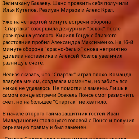
Зелимхану Бакаеву. Шанс проявить себя получили
Илья Кутепов, Резиуан Мирзов и Алекс Крал.
Уже на четвертой минуте встречи оборона
"Спартака" совершила дежурный "зевок" после
розыгрыша углового. Кирилл Гоцук с близкого
расстояния пробил Александра Максименко. На 16-й
минуте оборона "красно-белых" снова неприятно
удивила наставника и Алексей Козлов увеличил
разницу в счете.
Нельзя сказать, что "Спартак" играл плохо. Команда
владела мячом, создавала моменты, но забить все
никак не удавалось. Не помогли и замены. Лишь в
самом конце встречи Эсекель Понсе смог размочить
счет, но на большее "Спартак" не хватило.
В начале второго тайма защитник гостей Иван
Миладинович столкнулся головой с Понсе и получил
серьезную травму и был заменен.
"Спартак" после трех туров имеет в своем активе