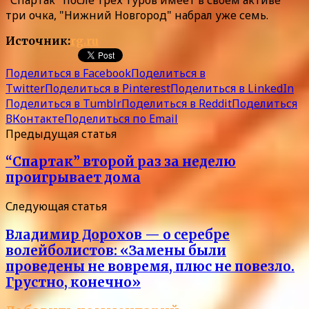
три очка, "Нижний Новгород" набрал уже семь.
Источник:
rg.ru
Поделиться в Facebook
Поделиться в
Twitter
Поделиться в Pinterest
Поделиться в LinkedIn
Поделиться в Tumblr
Поделиться в Reddit
Поделиться
ВКонтакте
Поделиться по Email
Предыдущая статья
“Спартак” второй раз за неделю
проигрывает дома
Следующая статья
Владимир Дорохов — о серебре
волейболистов: «Замены были
проведены не вовремя, плюс не повезло.
Грустно, конечно»