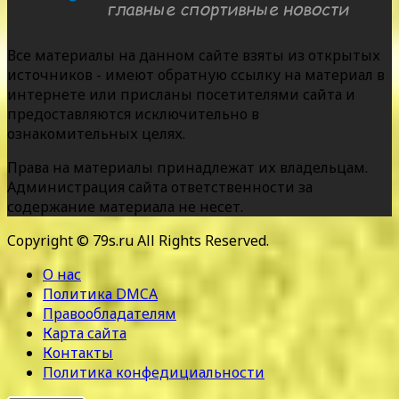
Все материалы на данном сайте взяты из открытых
источников - имеют обратную ссылку на материал в
интернете или присланы посетителями сайта и
предоставляются исключительно в
ознакомительных целях.
Права на материалы принадлежат их владельцам.
Администрация сайта ответственности за
содержание материала не несет.
Copyright © 79s.ru All Rights Reserved.
О нас
Политика DMCA
Правообладателям
Карта сайта
Контакты
Политика конфедициальности