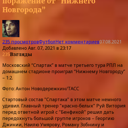
поражение от “Нижнего
Новгорода”
235 просмотров
Футбол
Нет комментариев
07.08.2021
Добавлено
Авг. 07, 2021 в 23:17
235
Взгляды
Московский “Спартак” в матче третьего тура РПЛ на
домашнем стадионе проиграл “Нижнему Новгороду”
– 1:2.
Фото: Антон Новодережкин/ТАСС
Стартовый состав "Спартака" в этом матче немного
удивил. Главный тренер "красно-белых" Руй Витория
перед ответной игрой с "Бенфикой" решил дать
передохнуть большой группе игроков – Георгию
Джикии, Наилю Умярову, Роману Зобнину и