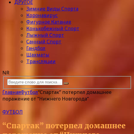
ДРУГОЕ
Зимние Виды Спорта
Коронавирус
Фигурное Катание
Конькобежный Спорт
Лыжный Спорт
Санный Спорт
Гандбол
Шахматы
Трансляции
NR
Главная
Футбол
“Спартак” потерпел домашнее
поражение от “Нижнего Новгорода”
ФУТБОЛ
“Спартак” потерпел домашнее