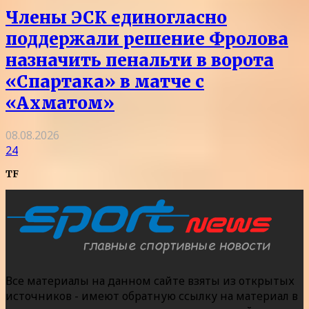
Члены ЭСК единогласно
поддержали решение Фролова
назначить пенальти в ворота
«Спартака» в матче с
«Ахматом»
08.08.2026
24
TF
Все материалы на данном сайте взяты из открытых
источников - имеют обратную ссылку на материал в