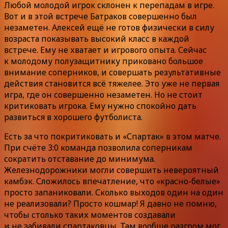
Любой молодой игрок склонен к перепадам в игре.
Вот и в этой встрече Батраков совершенно был
незаметен. Алексей ещё не готов физически в силу
возраста показывать высокий класс в каждой
встрече. Ему не хватает и игрового опыта. Сейчас
к молодому полузащитнику приковано большое
внимание соперников, и совершать результативные
действия становится всё тяжелее. Это уже не первая
игра, где он совершенно незаметен. Но не стоит
критиковать игрока. Ему нужно спокойно дать
развиться в хорошего футболиста.
Есть за что покритиковать и «Спартак» в этом матче.
При счёте 3:0 команда позволила соперникам
сократить отставание до минимума.
Железнодорожники могли совершить невероятный
камбэк. Сложилось впечатление, что «красно-белые»
просто запаниковали. Сколько выходов один на один
не реализовали? Просто кошмар! Я давно не помню,
чтобы столько таких моментов создавали
и не забивали спартаковцы. Там вообще разгром мог