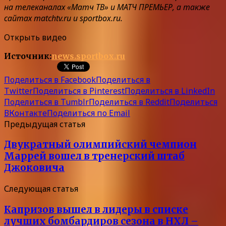
на телеканалах «Матч ТВ» и МАТЧ ПРЕМЬЕР, а также
сайтах matchtv.ru и sportbox.ru.
Открыть видео
Источник:
news.sportbox.ru
Поделиться в Facebook
Поделиться в
Twitter
Поделиться в Pinterest
Поделиться в LinkedIn
Поделиться в Tumblr
Поделиться в Reddit
Поделиться
ВКонтакте
Поделиться по Email
Предыдущая статья
Двукратный олимпийский чемпион
Маррей вошел в тренерский штаб
Джоковича
Следующая статья
Капризов вышел в лидеры в списке
лучших бомбардиров сезона в НХЛ –