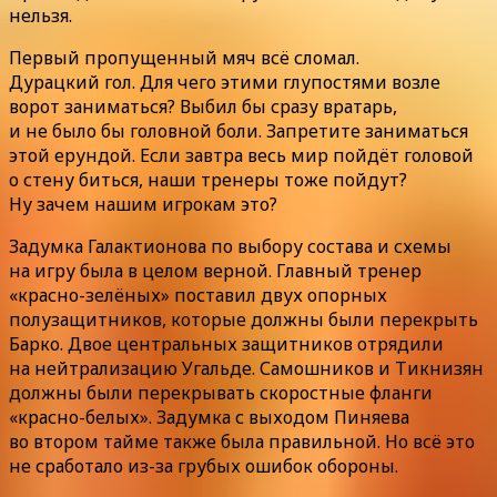
нельзя.
Первый пропущенный мяч всё сломал.
Дурацкий гол. Для чего этими глупостями возле
ворот заниматься? Выбил бы сразу вратарь,
и не было бы головной боли. Запретите заниматься
этой ерундой. Если завтра весь мир пойдёт головой
о стену биться, наши тренеры тоже пойдут?
Ну зачем нашим игрокам это?
Задумка Галактионова по выбору состава и схемы
на игру была в целом верной. Главный тренер
«красно-зелёных» поставил двух опорных
полузащитников, которые должны были перекрыть
Барко. Двое центральных защитников отрядили
на нейтрализацию Угальде. Самошников и Тикнизян
должны были перекрывать скоростные фланги
«красно-белых». Задумка с выходом Пиняева
во втором тайме также была правильной. Но всё это
не сработало из-за грубых ошибок обороны.