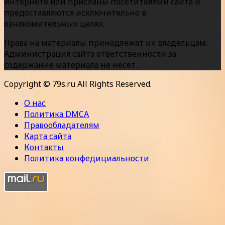
интернете или присланы посетителями сайта и
предоставляются исключительно в
ознакомительных целях.
Права на материалы принадлежат их владельцам.
Администрация сайта ответственности за
содержание материала не несет.
Copyright © 79s.ru All Rights Reserved.
О нас
Политика DMCA
Правообладателям
Карта сайта
Контакты
Политика конфедициальности