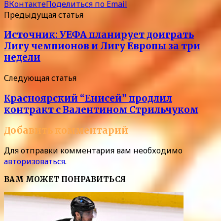
ВКонтакте
Поделиться по Email
Предыдущая статья
Источник: УЕФА планирует доиграть
Лигу чемпионов и Лигу Европы за три
недели
Следующая статья
Красноярский “Енисей” продлил
контракт с Валентином Стрильчуком
Добавить комментарий
Для отправки комментария вам необходимо
авторизоваться
.
ВАМ МОЖЕТ ПОНРАВИТЬСЯ