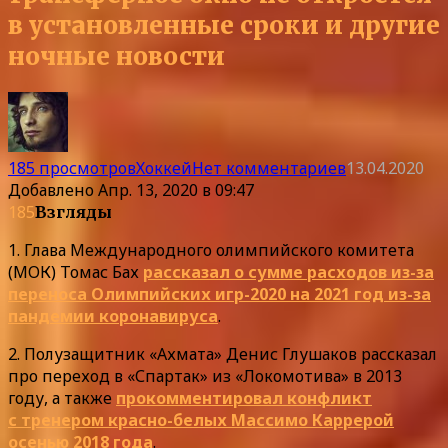
в установленные сроки и другие
ночные новости
185 просмотров
Хоккей
Нет комментариев
13.04.2020
Добавлено
Апр. 13, 2020 в 09:47
185
Взгляды
1. Глава Международного олимпийского комитета
(МОК) Томас Бах
рассказал о сумме расходов из-за
переноса Олимпийских игр-2020 на 2021 год из-за
пандемии коронавируса
.
2. Полузащитник «Ахмата» Денис Глушаков рассказал
про переход в «Спартак» из «Локомотива» в 2013
году, а также
прокомментировал конфликт
с тренером красно-белых Массимо Каррерой
осенью 2018 года
.