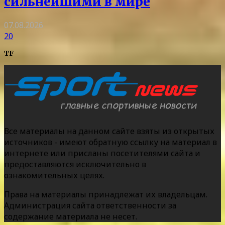
сильнейшими в мире
07.08.2026
20
TF
Все материалы на данном сайте взяты из открытых
источников - имеют обратную ссылку на материал в
интернете или присланы посетителями сайта и
предоставляются исключительно в
ознакомительных целях.
Права на материалы принадлежат их владельцам.
Администрация сайта ответственности за
содержание материала не несет.