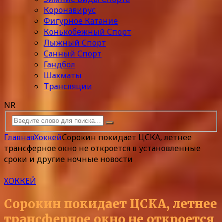
Коронавирус
Фигурное Катание
Конькобежный Спорт
Лыжный Спорт
Санный Спорт
Гандбол
Шахматы
Трансляции
NR
Главная
Хоккей
Сорокин покидает ЦСКА, летнее
трансферное окно не откроется в установленные
сроки и другие ночные новости
ХОККЕЙ
Сорокин покидает ЦСКА, летнее
трансферное окно не откроется