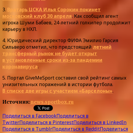
3.
Вратарь ЦСКА Илья Сорокин покинет
московский клуб 30 апреля
. Как сообщил агент
игрока Шуми Бабаев, 24-летний голкипер продолжит
карьеру в НХЛ.
4. Юридический директор ФИФА Эмилио Гарсия
Сильверо отметил, что предстоящий
летний
трансферный рынок не будет открыт
в установленные сроки из-за пандемии
коронавируса
.
5. Портал GiveMeSport составил свой рейтинг самых
унизительных поражений в истории футбола.
В списке две игры с участием «Барселоны»
.
Источник:
news.sportbox.ru
Поделиться в Facebook
Поделиться в
Twitter
Поделиться в Pinterest
Поделиться в LinkedIn
Поделиться в Tumblr
Поделиться в Reddit
Поделиться