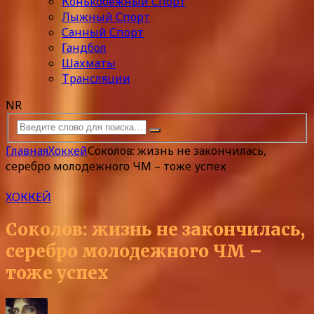
Конькобежный Спорт
Лыжный Спорт
Санный Спорт
Гандбол
Шахматы
Трансляции
NR
Главная
Хоккей
Соколов: жизнь не закончилась,
серебро молодежного ЧМ – тоже успех
ХОККЕЙ
Соколов: жизнь не закончилась,
серебро молодежного ЧМ –
тоже успех