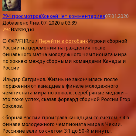
294 просмотров
Хоккей
Нет комментариев
07.01.2020
Добавлено
Янв. 07, 2020 в 03:39
294
Взгляды
© ФХР/FHR.ru /
Перейти в фотобанк
Игроки сборной
России на церемонии награждения после
финального матча молодежного чемпионата мира
по хоккею между сборными командами Канады и
России.
Ильдар Сатдинов. Жизнь не закончилась после
поражения от канадцев в финале молодежного
чемпионата мира по хоккею, серебряные медали –
это тоже успех, сказал форвард сборной России Егор
Соколов.
Сборная России проиграла канадцам со счетом 3:4 в
финале молодежного чемпионата мира в Чехии.
Россияне вели со счетом 3:1 до 50-й минуты.