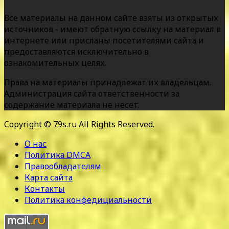
Все материалы на данном сайте взяты из открытых
источников - имеют обратную ссылку на материал в
интернете или присланы посетителями сайта и
предоставляются исключительно в
ознакомительных целях.
Права на материалы принадлежат их владельцам.
Администрация сайта ответственности за
содержание материала не несет.
Copyright © 79s.ru All Rights Reserved.
О нас
Политика DMCA
Правообладателям
Карта сайта
Контакты
Политика конфедициальности