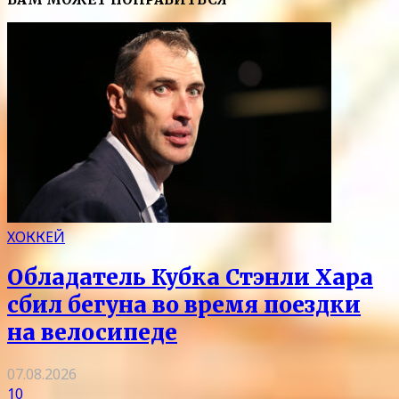
ХОККЕЙ
Обладатель Кубка Стэнли Хара
сбил бегуна во время поездки
на велосипеде
07.08.2026
10