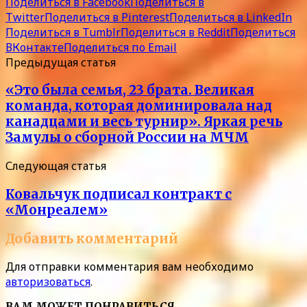
Поделиться в Facebook
Поделиться в
Twitter
Поделиться в Pinterest
Поделиться в LinkedIn
Поделиться в Tumblr
Поделиться в Reddit
Поделиться
ВКонтакте
Поделиться по Email
Предыдущая статья
«Это была семья, 23 брата. Великая
команда, которая доминировала над
канадцами и весь турнир». Яркая речь
Замулы о сборной России на МЧМ
Следующая статья
Ковальчук подписал контракт с
«Монреалем»
Добавить комментарий
Для отправки комментария вам необходимо
авторизоваться
.
ВАМ МОЖЕТ ПОНРАВИТЬСЯ