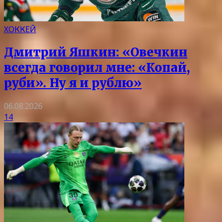
ХОККЕЙ
Дмитрий Яшкин: «Овечкин
всегда говорил мне: «Копай,
руби». Ну я и рублю»
06.08.2026
14