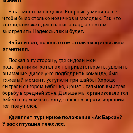
момент?
— У нас много молодежи. Впервые у меня такое,
чтобы было столько новичков и молодых. Так что
команда может делать шаг назад, но потом
выстрелить. Надеюсь, так и будет.
— Забили гол, но как‑то не столь эмоционально
отметили.
— Поехал в ту сторону, где сидели мои
родственники, хотел их поприветствовать, уделить
внимание. Далее уже подбодрить команду, был
тяжелый момент, уступали три шайбы. Хорошо
сыграли с Егором Бабенко, Донат Стальнов выиграл
борьбу в средней зоне. Дальше мы организовали гол,
Бабенко врывался в зону, я шел на ворота, хороший
гол получился.
— Удивляет турнирное положение «Ак Барса»?
У вас ситуация тяжелее.