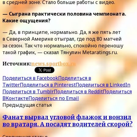
в средней зоне. Стало больше работы с видео.
— Сыграна практически половина чемпионата.
Какие ощущения?
— Да, в принципе, нормально. Да, я же пять лет
в Северной Америке отыграл, где под 80 матчей
за сезон. Так что нормально, спокойно переношу
такой график, — сказал Тянулин Metaratings.ru.
Источник:
news.sportbox.ru
Поделиться в Facebook
Поделиться в
Twitter
Поделиться в Pinterest
Поделиться в LinkedIn
Поделиться в Tumblr
Поделиться в Reddit
Поделиться
ВКонтакте
Поделиться по Email
Предыдущая статья
Фанат вырвал угловой флажок и вонзил
во вратаря. А посадят водителей скорой?