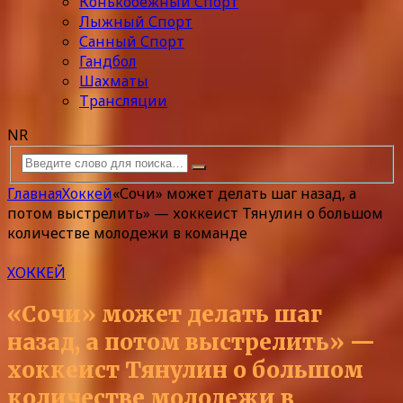
Конькобежный Спорт
Лыжный Спорт
Санный Спорт
Гандбол
Шахматы
Трансляции
NR
Главная
Хоккей
«Сочи» может делать шаг назад, а
потом выстрелить» — хоккеист Тянулин о большом
количестве молодежи в команде
ХОККЕЙ
«Сочи» может делать шаг
назад, а потом выстрелить» —
хоккеист Тянулин о большом
количестве молодежи в