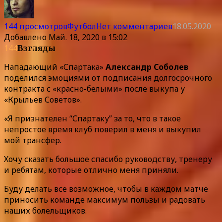
144 просмотров
Футбол
Нет комментариев
18.05.2020
Добавлено
Май. 18, 2020 в 15:02
144
Взгляды
Нападающий «Спартака»
Александр Соболев
поделился эмоциями от подписания долгосрочного
контракта с «красно-белыми» после выкупа у
«Крыльев Советов».
«Я признателен “Спартаку” за то, что в такое
непростое время клуб поверил в меня и выкупил
мой трансфер.
Хочу сказать большое спасибо руководству, тренеру
и ребятам, которые отлично меня приняли.
Буду делать все возможное, чтобы в каждом матче
приносить команде максимум пользы и радовать
наших болельщиков.