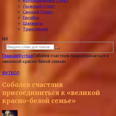
Конькобежный Спорт
Лыжный Спорт
Санный Спорт
Гандбол
Шахматы
Трансляции
NR
Главная
Футбол
Соболев счастлив присоединиться к
«великой красно-белой семье»
ФУТБОЛ
Соболев счастлив
присоединиться к «великой
красно-белой семье»