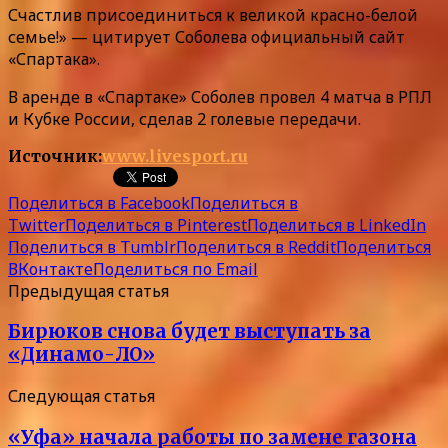
Счастлив присоединиться к великой красно-белой
семье!» — цитирует Соболева официальный сайт
«Спартака».
В аренде в «Спартаке» Соболев провел 4 матча в РПЛ
и Кубке России, сделав 2 голевые передачи.
Источник:
www.livesport.ru
Поделиться в Facebook
Поделиться в
Twitter
Поделиться в Pinterest
Поделиться в LinkedIn
Поделиться в Tumblr
Поделиться в Reddit
Поделиться
ВКонтакте
Поделиться по Email
Предыдущая статья
Бирюков снова будет выступать за
«Динамо-ЛО»
Следующая статья
«Уфа» начала работы по замене газона