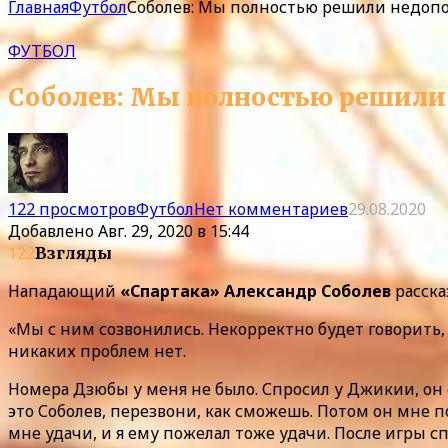
Главная
Футбол
Соболев: Мы полностью решили недоп
ФУТБОЛ
Соболев: Мы полностью решили
122 просмотров
Футбол
Нет комментариев
29.08.2020
Добавлено
Авг. 29, 2020 в 15:44
122
Взгляды
Нападающий
«Спартака» Александр Соболев
расска
«Мы с ним созвонились. Некорректно будет говорить,
никаких проблем нет.
Номера Дзюбы у меня не было. Спросил у Джикии, он 
это Соболев, перезвони, как сможешь. Потом он мне п
мне удачи, и я ему пожелал тоже удачи. После игры с