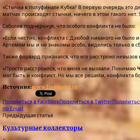
«Стычка в полуфинале Кубка? В первую очередь это де
матчах происходят стычки, ничего в этом такого нет.
Соболев подчеркнул, что особого конфликта не было:
«Если честно, конфликта с Дзюбой никакого не было и н
Артемом мы и не знакомы особо, виделись только в с
Также форвард признался, что его расстроил невызов 
«Просто расстроился, что меня не вызвали. Понимаю
мог быть и конфликт. Но мы все решили, конфликта б
Источник:
www.livesport.ru
Поделиться в Facebook
Поделиться в Twitter
Поделиться
по Email
Предыдущая статья
Культурные коллекторы