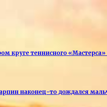
ром круге теннисного «Мастерса»
Карпин наконец-то дождался маль