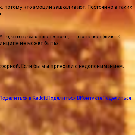
х, потому что эмоции зашкаливают. Постоянно в таких
.
 А то, что произошло на поле, — это не конфликт. С
ринципе не может быть».
в сборной. Если бы мы приехали с недопониманием,
Поделиться в Reddit
Поделиться ВКонтакте
Поделиться