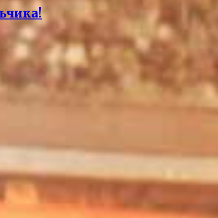
ьчика!