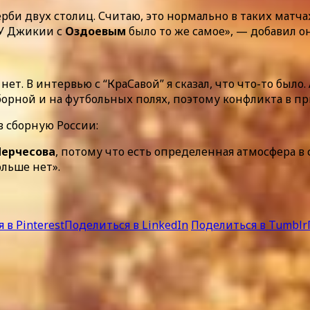
рби двух столиц. Считаю, это нормально в таких матча
 У Джикии с
Оздоевым
было то же самое», — добавил он
ет. В интервью с “КраСавой” я сказал, что что-то было.
борной и на футбольных полях, поэтому конфликта в п
в сборную России:
Черчесова
, потому что есть определенная атмосфера 
ольше нет».
 в Pinterest
Поделиться в LinkedIn
Поделиться в Tumblr