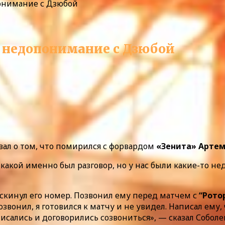
онимание с Дзюбой
 недопонимание с Дзюбой
зал о том, что помирился с форвардом
«Зенита» Арте
 какой именно был разговор, но у нас были какие-то 
скинул его номер. Позвонил ему перед матчем с
“Рото
озвонил, я готовился к матчу и не увидел. Написал ему
писались и договорились созвониться», — сказал Соболе