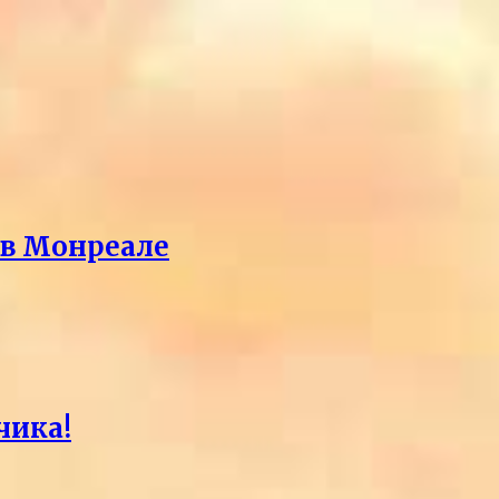
 в Монреале
чика!