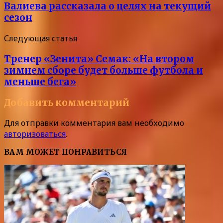
Валиева рассказала о целях на текущий
сезон
Следующая статья
Тренер «Зенита» Семак: «На втором
зимнем сборе будет больше футбола и
меньше бега»
Добавить комментарий
Для отправки комментария вам необходимо
авторизоваться
.
ВАМ МОЖЕТ ПОНРАВИТЬСЯ