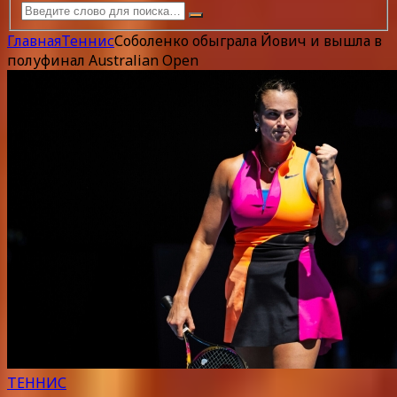
Главная
Теннис
Соболенко обыграла Йович и вышла в
полуфинал Australian Open
ТЕННИС