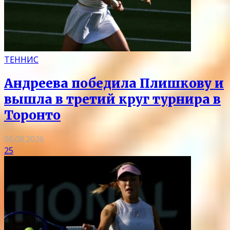
ТЕННИС
Андреева победила Плишкову и
вышла в третий круг турнира в
Торонто
06.08.2026
25