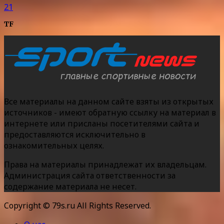
21
TF
Все материалы на данном сайте взяты из открытых
источников - имеют обратную ссылку на материал в
интернете или присланы посетителями сайта и
предоставляются исключительно в
ознакомительных целях.
Права на материалы принадлежат их владельцам.
Администрация сайта ответственности за
содержание материала не несет.
Copyright © 79s.ru All Rights Reserved.