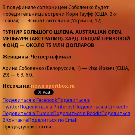
В полуфинале соперницей Соболенко будет
победительница встречи Кори Гауфф (США, 3-я
сеяная) — Элина Свитолина (Украина, 12).
ТУРНИР БОЛЬШОГО ШЛЕМА. AUSTRALIAN OPEN.
МЕЛЬБУРН (АВСТРАЛИЯ). ХАРД. ОБЩИЙ ПРИЗОВОЙ
ФОНД — ОКОЛО 75 МЛН ДОЛЛАРОВ
Женщины. Четвертьфинал
Арина Соболенко (Белоруссия, 1) — Ива Йович (США,
29) — 6:3, 6:0.
Источник:
news.sportbox.ru
Поделиться в Facebook
Поделиться в
Twitter
Поделиться в Pinterest
Поделиться в LinkedIn
Поделиться в Tumblr
Поделиться в Reddit
Поделиться
ВКонтакте
Поделиться по Email
Предыдущая статья