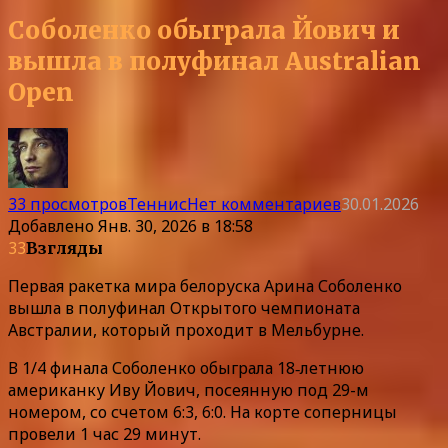
Соболенко обыграла Йович и
вышла в полуфинал Australian
Open
33 просмотров
Теннис
Нет комментариев
30.01.2026
Добавлено
Янв. 30, 2026 в 18:58
33
Взгляды
Первая ракетка мира белоруска Арина Соболенко
вышла в полуфинал Открытого чемпионата
Австралии, который проходит в Мельбурне.
В 1/4 финала Соболенко обыграла 18‑летнюю
американку Иву Йович, посеянную под 29-м
номером, со счетом 6:3, 6:0. На корте соперницы
провели 1 час 29 минут.