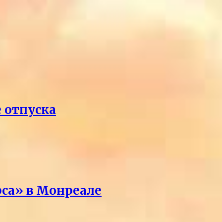
е отпуска
рса» в Монреале