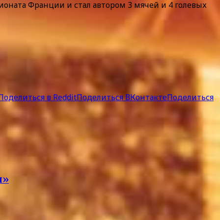
пионата Франции и стал автором 3 мячей и 4 голевых
Поделиться в Reddit
Поделиться ВКонтакте
Поделиться
и»