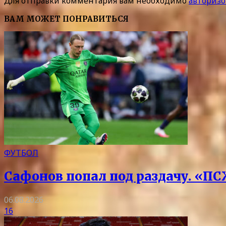
Для отправки комментария вам необходимо
авторизо
ВАМ МОЖЕТ ПОНРАВИТЬСЯ
ФУТБОЛ
Сафонов попал под раздачу. «ПС
06.08.2026
16