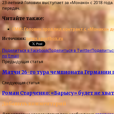
23-летний Головин выступает за «Монако» с 2018 года
передач.
Читайте также:
СМИ: Головин продлил контракт с «Монако» до
Источник:
news.sportbox.ru
Поделиться в Facebook
Поделиться в Twitter
Поделиться
по Email
Предыдущая статья
Матчи 26-го тура чемпионата Германии 
Следующая статья
Роман Старченко: «Барысу» будет не хва
Добавить комментарий