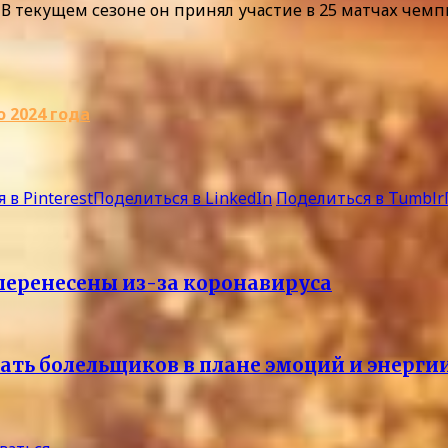
. В текущем сезоне он принял участие в 25 матчах чем
 2024 года
 в Pinterest
Поделиться в LinkedIn
Поделиться в Tumblr
перенесены из-за коронавируса
тать болельщиков в плане эмоций и энерги