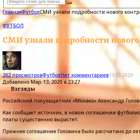
Главная
Футбол
СМИ узнали подробности нового контр
ФУТБОЛ
СМИ узнали подробности нового
262 просмотров
Футбол
Нет комментариев
13.03.2020
Добавлено
Мар. 13, 2020 в 23:27
262
Взгляды
Российский полузащитник «Монако» Александр Голов
Как сообщает источник, в новом соглашении футболис
платы существенно вырастет.
Прежнее соглашение Головина было рассчитано до лета