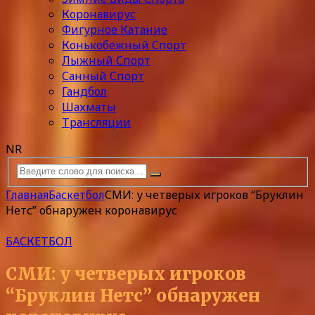
Коронавирус
Фигурное Катание
Конькобежный Спорт
Лыжный Спорт
Санный Спорт
Гандбол
Шахматы
Трансляции
NR
Главная
Баскетбол
СМИ: у четверых игроков “Бруклин
Нетс” обнаружен коронавирус
БАСКЕТБОЛ
СМИ: у четверых игроков
“Бруклин Нетс” обнаружен