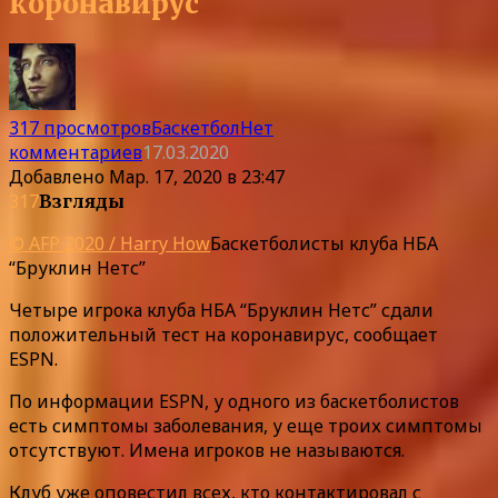
коронавирус
317 просмотров
Баскетбол
Нет
комментариев
17.03.2020
Добавлено
Мар. 17, 2020 в 23:47
317
Взгляды
© AFP 2020 / Harry How
Баскетболисты клуба НБА
“Бруклин Нетс”
Четыре игрока клуба НБА “Бруклин Нетс” сдали
положительный тест на коронавирус, сообщает
ESPN.
По информации ESPN, у одного из баскетболистов
есть симптомы заболевания, у еще троих симптомы
отсутствуют. Имена игроков не называются.
Клуб уже оповестил всех, кто контактировал с