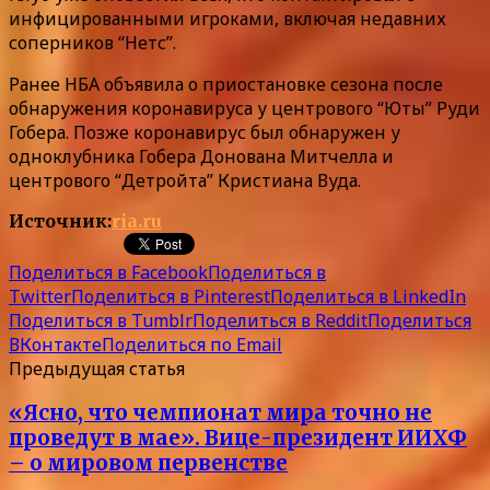
инфицированными игроками, включая недавних
соперников “Нетс”.
Ранее НБА объявила о приостановке сезона после
обнаружения коронавируса у центрового “Юты” Руди
Гобера. Позже коронавирус был обнаружен у
одноклубника Гобера Донована Митчелла и
центрового “Детройта” Кристиана Вуда.
Источник:
ria.ru
Поделиться в Facebook
Поделиться в
Twitter
Поделиться в Pinterest
Поделиться в LinkedIn
Поделиться в Tumblr
Поделиться в Reddit
Поделиться
ВКонтакте
Поделиться по Email
Предыдущая статья
«Ясно, что чемпионат мира точно не
проведут в мае». Вице-президент ИИХФ
– о мировом первенстве