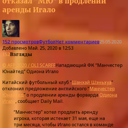
отказал “МЮ” в продлении
аренды Игало
152 просмотров
Футбол
Нет комментариев
25.05.2020
Добавлено
Май. 25, 2020 в 12:53
152
Взгляды
© AFP 2020 / OLI SCARFF
Нападающий ФК “Манчестер
Юнайтед” Одиона Игало
Китайский футбольный клуб “
Шанхай Шэньхуа
”
отклонил предложение английского “
Манчестер
Юнайтед
” о продлении аренды форварда
Одиона
Игало
, сообщает Daily Mail.
“Манчестер” хотел продлить аренду
игрока, которая истекает 31 мая, еще на
три месяца, чтобы Игало остался в команде