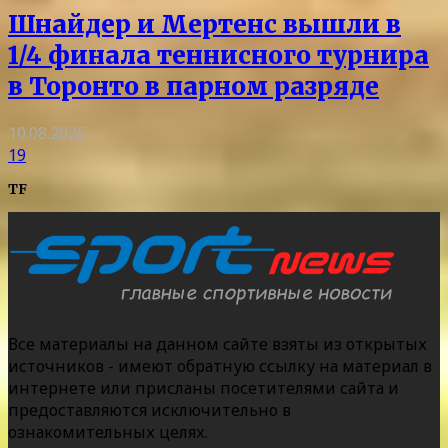
Шнайдер и Мертенс вышли в
1/4 финала теннисного турнира
в Торонто в парном разряде
10.08.2026
19
TF
Все материалы на данном сайте взяты из открытых
источников - имеют обратную ссылку на материал в
интернете или присланы посетителями сайта и
предоставляются исключительно в
ознакомительных целях.