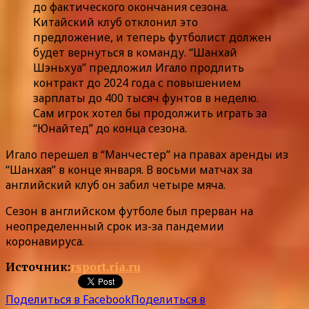
до фактического окончания сезона.
Китайский клуб отклонил это
предложение, и теперь футболист должен
будет вернуться в команду. “Шанхай
Шэньхуа” предложил Игало продлить
контракт до 2024 года с повышением
зарплаты до 400 тысяч фунтов в неделю.
Сам игрок хотел бы продолжить играть за
“Юнайтед” до конца сезона.
Игало перешел в “Манчестер” на правах аренды из
“Шанхая” в конце января. В восьми матчах за
английский клуб он забил четыре мяча.
Сезон в английском футболе был прерван на
неопределенный срок из-за пандемии
коронавируса.
Источник:
rsport.ria.ru
Поделиться в Facebook
Поделиться в