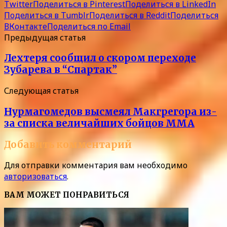
Twitter
Поделиться в Pinterest
Поделиться в LinkedIn
Поделиться в Tumblr
Поделиться в Reddit
Поделиться
ВКонтакте
Поделиться по Email
Предыдущая статья
Лехтеря сообщил о скором переходе
Зубарева в “Спартак”
Следующая статья
Нурмагомедов высмеял Макгрегора из-
за списка величайших бойцов ММА
Добавить комментарий
Для отправки комментария вам необходимо
авторизоваться
.
ВАМ МОЖЕТ ПОНРАВИТЬСЯ