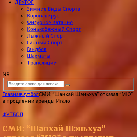
ДРУГОЕ
Зимние Виды Спорта
Коронавирус
Фигурное Катание
Конькобежный Спорт
Лыжный Спорт
Санный Спорт
Гандбол
Шахматы
Трансляции
NR
Главная
Футбол
СМИ: “Шанхай Шэньхуа” отказал “МЮ”
в продлении аренды Игало
ФУТБОЛ
СМИ: “Шанхай Шэньхуа”