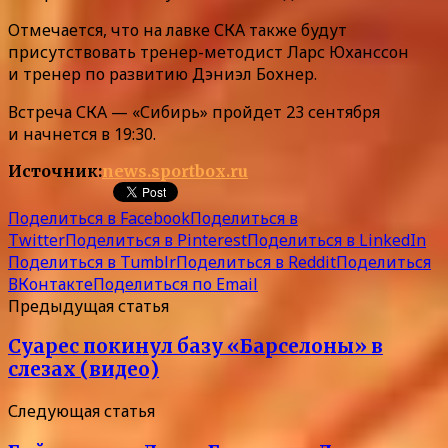
Отмечается, что на лавке СКА также будут
присутствовать тренер-методист Ларс Юханссон
и тренер по развитию Дэниэл Бохнер.
Встреча СКА — «Сибирь» пройдет 23 сентября
и начнется в 19:30.
Источник:
news.sportbox.ru
Поделиться в Facebook
Поделиться в
Twitter
Поделиться в Pinterest
Поделиться в LinkedIn
Поделиться в Tumblr
Поделиться в Reddit
Поделиться
ВКонтакте
Поделиться по Email
Предыдущая статья
Суарес покинул базу «Барселоны» в
слезах (видео)
Следующая статья