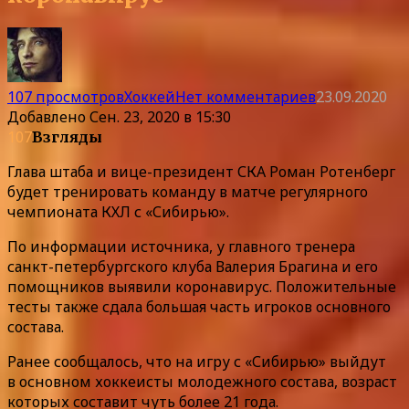
107 просмотров
Хоккей
Нет комментариев
23.09.2020
Добавлено
Сен. 23, 2020 в 15:30
107
Взгляды
Глава штаба и вице-президент СКА Роман Ротенберг
будет тренировать команду в матче регулярного
чемпионата КХЛ с «Сибирью».
По информации источника, у главного тренера
санкт-петербургского клуба Валерия Брагина и его
помощников выявили коронавирус. Положительные
тесты также сдала большая часть игроков основного
состава.
Ранее сообщалось, что на игру с «Сибирью» выйдут
в основном хоккеисты молодежного состава, возраст
которых составит чуть более 21 года.