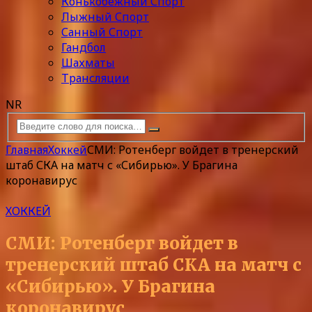
Конькобежный Спорт
Лыжный Спорт
Санный Спорт
Гандбол
Шахматы
Трансляции
NR
Главная
Хоккей
СМИ: Ротенберг войдет в тренерский
штаб СКА на матч с «Сибирью». У Брагина
коронавирус
ХОККЕЙ
СМИ: Ротенберг войдет в
тренерский штаб СКА на матч с
«Сибирью». У Брагина
коронавирус