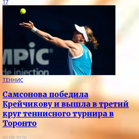
17
ТЕННИС
Самсонова победила
Крейчикову и вышла в третий
круг теннисного турнира в
Торонто
06.08.2026