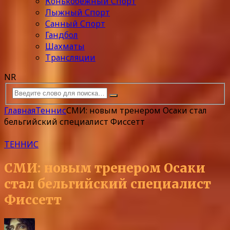
Конькобежный Спорт
Лыжный Спорт
Санный Спорт
Гандбол
Шахматы
Трансляции
NR
Главная
Теннис
СМИ: новым тренером Осаки стал
бельгийский специалист Фиссетт
ТЕННИС
СМИ: новым тренером Осаки
стал бельгийский специалист
Фиссетт