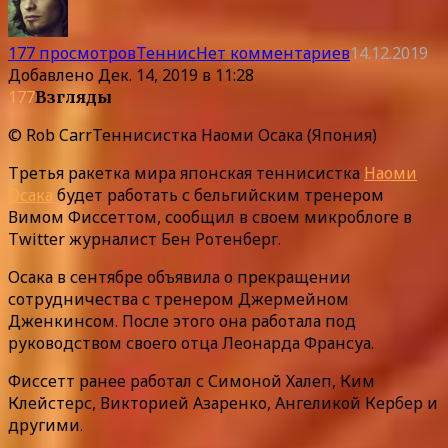
177 просмотров
Теннис
Нет комментариев
14.12.2019
Добавлено
Дек. 14, 2019 в 11:28
177
Взгляды
© Rob CarrТеннисистка Наоми Осака (Япония)
Третья ракетка мира японская теннисистка
Наоми
Осака
будет работать с бельгийским тренером
Вимом Фиссеттом, сообщил в своем микроблоге в
Twitter журналист Бен Ротенберг.
Осака в сентябре объявила о прекращении
сотрудничества с тренером Джермейном
Дженкинсом. После этого она работала под
руководством своего отца Леонарда Франсуа.
Фиссетт ранее работал с Симоной Халеп, Ким
Клейстерс, Викторией Азаренко, Ангеликой Кербер и
другими.