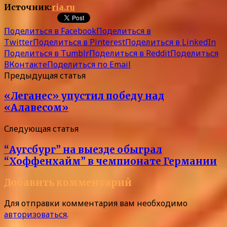
Источник:
ria.ru
Поделиться в Facebook
Поделиться в
Twitter
Поделиться в Pinterest
Поделиться в LinkedIn
Поделиться в Tumblr
Поделиться в Reddit
Поделиться
ВКонтакте
Поделиться по Email
Предыдущая статья
«Леганес» упустил победу над
«Алавесом»
Следующая статья
“Аугсбург” на выезде обыграл
“Хоффенхайм” в чемпионате Германии
Добавить комментарий
Для отправки комментария вам необходимо
авторизоваться
.