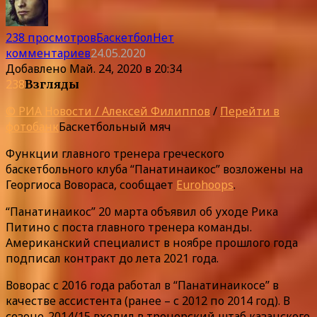
238 просмотров
Баскетбол
Нет
комментариев
24.05.2020
Добавлено
Май. 24, 2020 в 20:34
238
Взгляды
© РИА Новости / Алексей Филиппов
/
Перейти в
фотобанк
Баскетбольный мяч
Функции главного тренера греческого
баскетбольного клуба “Панатинаикос” возложены на
Георгиоса Вовораса, сообщает
Eurohoops
.
“Панатинаикос” 20 марта объявил об уходе Рика
Питино с поста главного тренера команды.
Американский специалист в ноябре прошлого года
подписал контракт до лета 2021 года.
Воворас с 2016 года работал в “Панатинаикосе” в
качестве ассистента (ранее – с 2012 по 2014 год). В
сезоне-2014/15 входил в тренерский штаб казанского