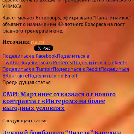
УНИКСа.
Как отмечает Eurohoops, официально “Панатинаикос”
объявит о назначении 43-летнего Вовораса на пост
главного тренера в июне.
Источник:
ria.ru
Поделиться в Facebook
Поделиться в
Twitter
Поделиться в Pinterest
Поделиться в LinkedIn
Поделиться в Tumblr
Поделиться в Reddit
Поделиться
ВКонтакте
Поделиться по Email
Предыдущая статья
СМИ: Мартинес отказался от нового
контракта с «Интером» на более
выгодных условиях
Следующая статья
Лучший бомбардир “Дизеля” Барулин