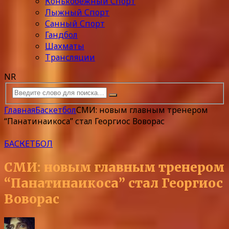
Конькобежный Спорт
Лыжный Спорт
Санный Спорт
Гандбол
Шахматы
Трансляции
NR
Главная
Баскетбол
СМИ: новым главным тренером
“Панатинаикоса” стал Георгиос Воворас
БАСКЕТБОЛ
СМИ: новым главным тренером
“Панатинаикоса” стал Георгиос
Воворас