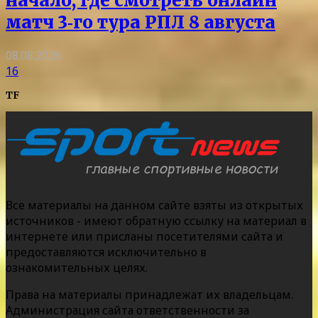
начало, где смотреть онлайн
матч 3‑го тура РПЛ 8 августа
08.08.2026
16
TF
Все материалы на данном сайте взяты из открытых
источников - имеют обратную ссылку на материал в
интернете или присланы посетителями сайта и
предоставляются исключительно в
ознакомительных целях.
Права на материалы принадлежат их владельцам.
Администрация сайта ответственности за