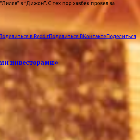
Лилля” в “Дижон”. С тех пор хавбек провел за
Поделиться в Reddit
Поделиться ВКонтакте
Поделиться
ными инвесторами»