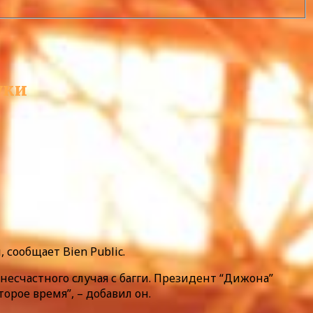
уки
сообщает Bien Public.
есчастного случая с багги. Президент “Дижона”
орое время”, – добавил он.