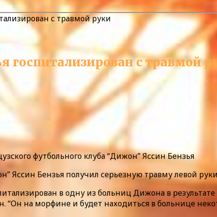
тализирован с травмой руки
я госпитализирован с травмой р
зского футбольного клуба “Дижон” Яссин Бензья
” Яссин Бензья получил серьезную травму левой руки, 
тализирован в одну из больниц Дижона в результате н
. “Он на морфине и будет находиться в больнице некот