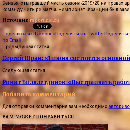
Бензья, отыгравший часть сезона-2019/20 на правах ар
команду четыре матча. Чемпионат Франции был заве
Источник:
rsport.ria.ru
Поделиться в Facebook
Поделиться в Twitter
Поделиться
по Email
Предыдущая статья
Сергей Юран: «1 июня состоится основно
Следующая статья
Ринат Билялетдинов: «Выстраивать работ
Добавить комментарий
Для отправки комментария вам необходимо
авторизо
ВАМ МОЖЕТ ПОНРАВИТЬСЯ