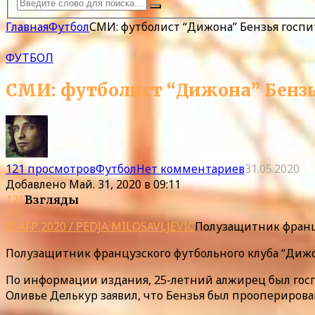
Главная
Футбол
СМИ: футболист “Дижона” Бензья госпи
ФУТБОЛ
СМИ: футболист “Дижона” Бензь
121 просмотров
Футбол
Нет комментариев
31.05.2020
Добавлено
Май. 31, 2020 в 09:11
121
Взгляды
© AFP 2020 / PEDJA MILOSAVLJEVIC
Полузащитник францу
Полузащитник французского футбольного клуба “Дижон
По информации издания, 25-летний алжирец был госпи
Оливье Делькур заявил, что Бензья был прооперирован