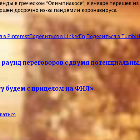
енды в греческом “Олимпиакосе”, в январе перешел из “
ршен досрочно из-за пандемии коронавируса.
 в Pinterest
Поделиться в LinkedIn
Поделиться в Tumblr
й раунд переговоров с двумя потенциаль
у будем с прицелом на ФНЛ»
ваться
.