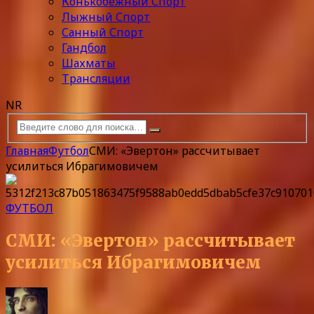
Конькобежный Спорт
Лыжный Спорт
Санный Спорт
Гандбол
Шахматы
Трансляции
NR
Главная
Футбол
СМИ: «Эвертон» рассчитывает
усилиться Ибрагимовичем
ФУТБОЛ
СМИ: «Эвертон» рассчитывает
усилиться Ибрагимовичем