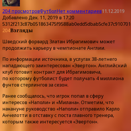
204 просмотров
Футбол
Нет комментариев
11.12.2019
Добавлено
Дек. 11, 2019 в 17:20
5312f213c87b051863475f9588ab0edd5dbab5cfe37c910701
204
Взгляды
Шведский форвард Златан Ибрагимович может
продолжить карьеру в чемпионате Англии.
По информации источника, в услугах 38-летнего
нападающего заинтересован «Эвертон». Английский
клуб готовит контракт для Ибрагимовича,
по которому футболист будет получать 4 миллиона
фунтов стерлингов за сезон.
Ранее сообщалось, что игрок попал в сферу
интересов «Наполи» и «Милана». Отметим, что
накануне руководство «Наполи» отправило Карло
Анчелотти в отставку с поста главного тренера,
которым также интересуется «Эвертон».