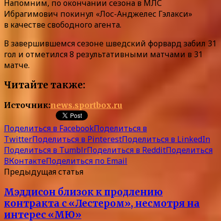
Напомним, по окончании сезона в МЛС
Ибрагимович покинул «Лос-Анджелес Гэлакси»
в качестве свободного агента.
В завершившемся сезоне шведский форвард забил 31
гол и отметился 8 результативными матчами в 31
матче.
Читайте также:
Источник:
news.sportbox.ru
Поделиться в Facebook
Поделиться в
Twitter
Поделиться в Pinterest
Поделиться в LinkedIn
Поделиться в Tumblr
Поделиться в Reddit
Поделиться
ВКонтакте
Поделиться по Email
Предыдущая статья
Мэддисон близок к продлению
контракта с «Лестером», несмотря на
интерес «МЮ»