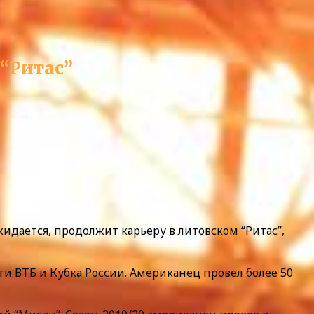
 “Ритас”
идается, продолжит карьеру в литовском “Ритас”,
ги ВТБ и Кубка России. Американец провел более 50