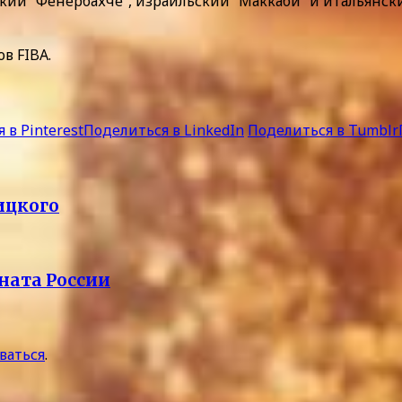
цкий “Фенербахче”, израильский “Маккаби” и итальянск
в FIBA.
 в Pinterest
Поделиться в LinkedIn
Поделиться в Tumblr
ицкого
ната России
ваться
.