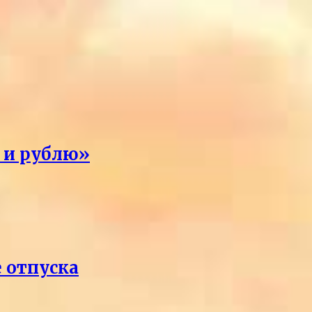
я и рублю»
е отпуска