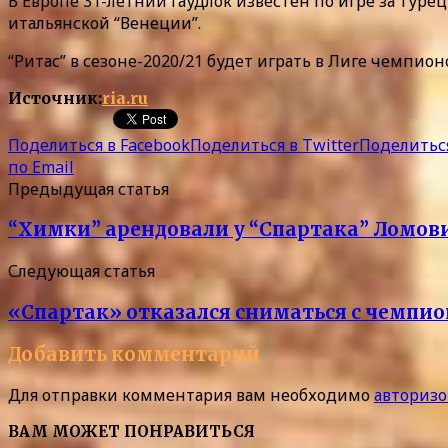
В Европе 31-летний Гаудлок известен по игре за туре
итальянской “Венеции”.
“Ритас” в сезоне-2020/21 будет играть в Лиге чемпионо
Источник:
ria.ru
Поделиться в Facebook
Поделиться в Twitter
Поделиться
по Email
Предыдущая статья
“Химки” арендовали у “Спартака” Ломов
Следующая статья
«Спартак» отказался сниматься с чемпио
Добавить комментарий
Для отправки комментария вам необходимо
авторизо
ВАМ МОЖЕТ ПОНРАВИТЬСЯ