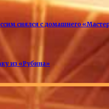
ссим снялся с домашнего «Масте
аку из «Рубина»