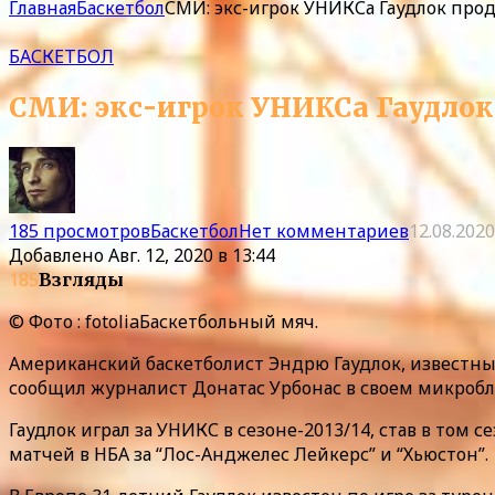
Главная
Баскетбол
СМИ: экс-игрок УНИКСа Гаудлок прод
БАСКЕТБОЛ
СМИ: экс-игрок УНИКСа Гаудлок
185 просмотров
Баскетбол
Нет комментариев
12.08.2020
Добавлено
Авг. 12, 2020 в 13:44
185
Взгляды
© Фото : fotoliaБаскетбольный мяч.
Американский баскетболист Эндрю Гаудлок, известный
сообщил журналист Донатас Урбонас в своем микроблог
Гаудлок играл за УНИКС в сезоне-2013/14, став в том
матчей в НБА за “Лос-Анджелес Лейкерс” и “Хьюстон”.