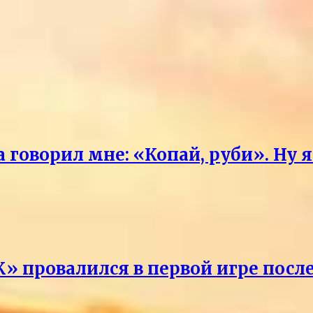
говорил мне: «Копай, руби». Ну 
» провалился в первой игре посл