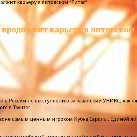
олжит карьеру в литовском “Ритас”
 продолжит карьеру в литовском
 в России по выступлению за казанский УНИКС, как ож
е в Twitter.
 сезоне самым ценным игроком Кубка Европы, Единой ли