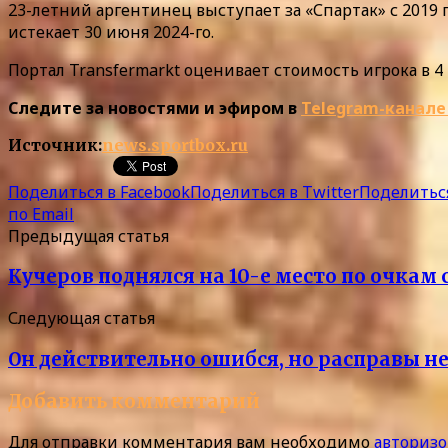
23-летний аргентинец выступает за «Спартак» с 2019 г
истекает 30 июня 2024-го.
Портал Transfermarkt оценивает стоимость игрока в 4
Следите за новостями и эфиром в
Telegram-канале
Источник:
news.sportbox.ru
Поделиться в Facebook
Поделиться в Twitter
Поделиться
по Email
Предыдущая статья
Кучеров поднялся на 10-е место по очкам
Следующая статья
Он действительно ошибся, но расправы н
Добавить комментарий
Для отправки комментария вам необходимо
авторизо