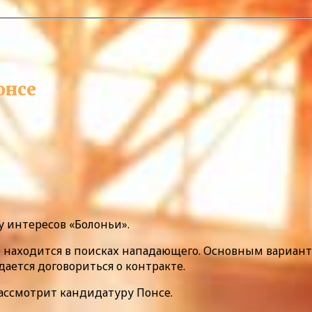
онсе
у интересов «Болоньи».
б находится в поисках нападающего. Основным варианто
ается договориться о контракте.
 рассмотрит кандидатуру Понсе.