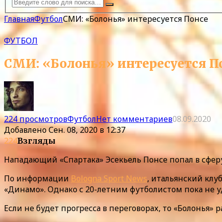
Главная
Футбол
СМИ: «Болонья» интересуется Понсе
ФУТБОЛ
СМИ: «Болонья» интересуется П
224 просмотров
Футбол
Нет комментариев
08.09.2020
Добавлено
Сен. 08, 2020 в 12:37
224
Взгляды
Нападающий «Спартака» Эсекьель Понсе попал в сфер
По информации
Bologna Sport News
, итальянский клу
«Динамо». Однако с 20-летним футболистом пока не уд
Если не будет прогресса в переговорах, то «Болонья»