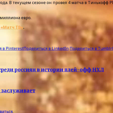
ода. В текущем сезоне он провел 4 матча в Тинькофф РП
 миллиона евро.
 «Матч ТВ»
.
 в Pinterest
Поделиться в LinkedIn
Поделиться в Tumblr
 среди россиян в истории плей-офф НХЛ
е заслуживает
ваться
.