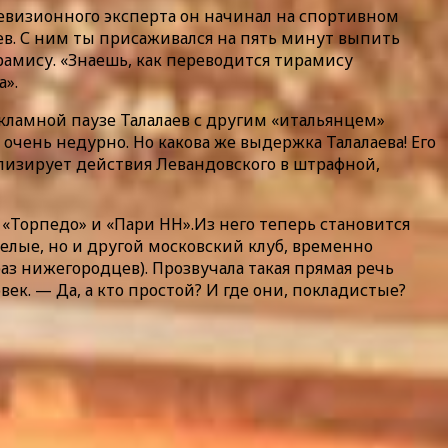
левизионного эксперта он начинал на спортивном
аев. С ним ты присаживался на пять минут выпить
тирамису. «Знаешь, как переводится тирамису
а».
кламной паузе Талалаев с другим «итальянцем»
очень недурно. Но какова же выдержка Талалаева! Его
ализирует действия Левандовского в штрафной,
«Торпедо» и «Пари НН».Из него теперь становится
-белые, но и другой московский клуб, временно
аз нижегородцев). Прозвучала такая прямая речь
век. — Да, а кто простой? И где они, покладистые?