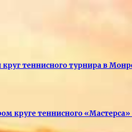
й круг теннисного турнира в Монр
ром круге теннисного «Мастерса»