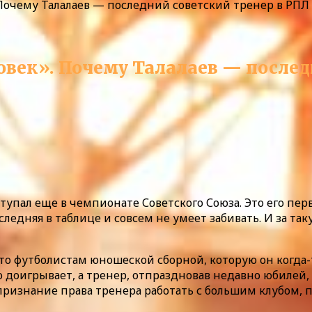
Почему Талалаев — последний советский тренер в РПЛ
овек». Почему Талалаев — послед
ступал еще в чемпионате Советского Союза. Это его пе
ледняя в таблице и совсем не умеет забивать. И за та
то футболистам юношеской сборной, которую он когда-то
то доигрывает, а тренер, отпраздновав недавно юбилей
 признание права тренера работать с большим клубом,