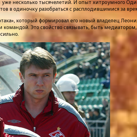
уже несколько тысячелетий. И опыт хитроумного Одис
готов в одиночку разобраться с расплодившимися за вре
ртака», который формировал его новый владелец Леон
 командой. Это свойство связывать, быть медиатором,
 сильно.