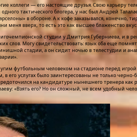
огие коллеги — его настоящие друзья. Свою карьеру те
и одного тактического блогера, у нас был Андрей Талал
Барселоны» в обороне. А к кофе заказывался, конечно, 
ни меня вверх, то есть это как высшее блаженство вкус
лигочемпионской студии у Дмитрия Губерниева, и в ре
х слов. Могу свидетельствовать: язык оба еще помнят 
финишной стадии, а он сидит ночью в телестудии и ан
варии».
ругим футбольным человеком на стадионе перед игрой 
ем, в его услугах было заинтересованы не только черно
осредоточился на кандидатуре нынешнего тренера как р
аеву: «Взять его? Но он сложный, не всем удобный чело