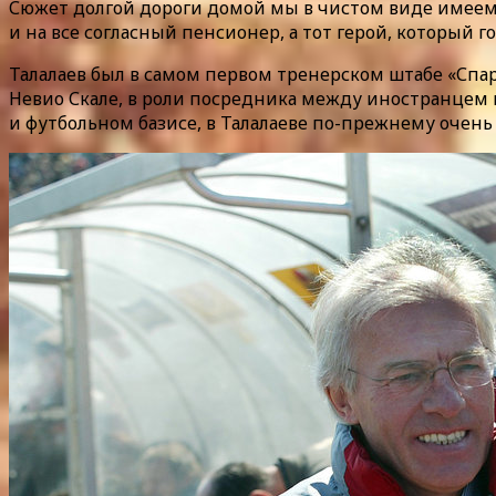
Сюжет долгой дороги домой мы в чистом виде имеем 
и на все согласный пенсионер, а тот герой, который 
Талалаев был в самом первом тренерском штабе «Спа
Невио Скале, в роли посредника между иностранцем и
и футбольном базисе, в Талалаеве по-прежнему очень