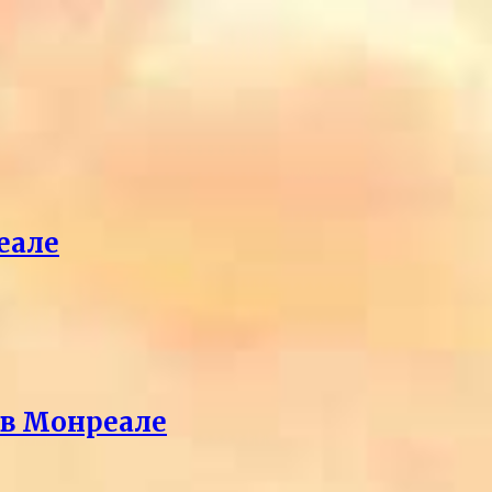
еале
 в Монреале