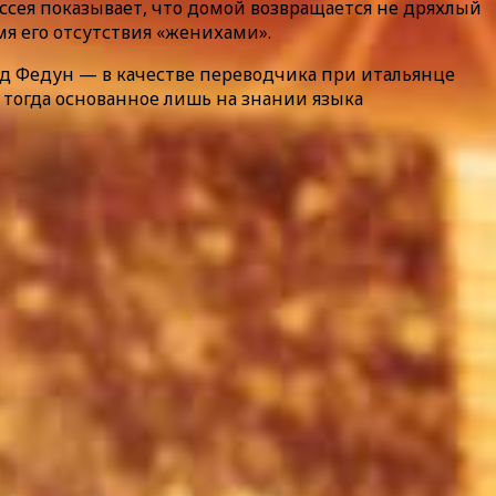
сея показывает, что домой возвращается не дряхлый
мя его отсутствия «женихами».
ид Федун — в качестве переводчика при итальянце
 тогда основанное лишь на знании языка