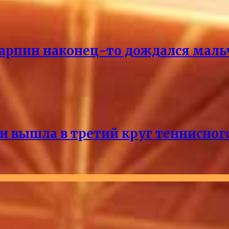
Карпин наконец-то дождался маль
и вышла в третий круг теннисног