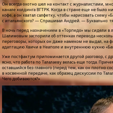
Он всегда охотно шел на контакт с журналистами, мн
канале холдинга ВГТРК. Когда в стране еще не было н
кофе, а он хватал салфетку, чтобы нарисовать схему «
с итальянского? — Спрашивал Андрей. — Буквально: тя
В ночь перед назначением в «Торпедо» мы сидели в 
Шалимовым заспорили об оттенках перевода нескольки
переговоры, которых он даже намеком не выдал, на 
адаптацию Хвичи в Неаполе и внутреннюю кухню «Ба
Уже постфактум припоминается другой разговор, с д
ясно, что работа по Талалаеву велась еще тогда. Прич
оставшийся без главного (перед тем, как он плотно с
в косвенной передаче, как образец дискуссии по Талал
Чего добиваются?»