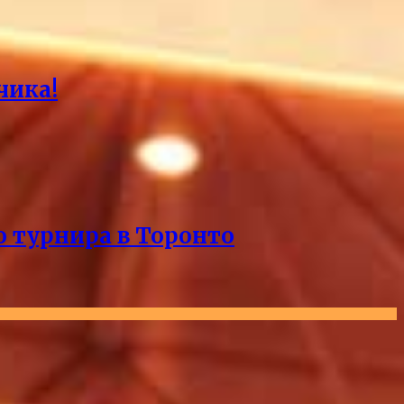
чика!
о турнира в Торонто