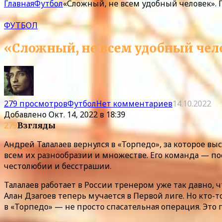
Главная
Футбол
«Сложный, не всем удобный человек». 
ФУТБОЛ
«Сложный, не всем удобный чел
279 просмотров
Футбол
Нет комментариев
14.10.2022
Добавлено
Окт. 14, 2022 в 18:39
279
Взгляды
Андрей Талалаев вернулся в «Торпедо», за которое вы
всем их разнообразии и множестве. Его команда — пос
честолюбии и бесстрашии.
Талалаев работает в России тренером уже так давно, ч
Алан Дзагоев теперь мучается в Первой лиге. Но кто-
в «Торпедо» — не просто спасательная операция. Это