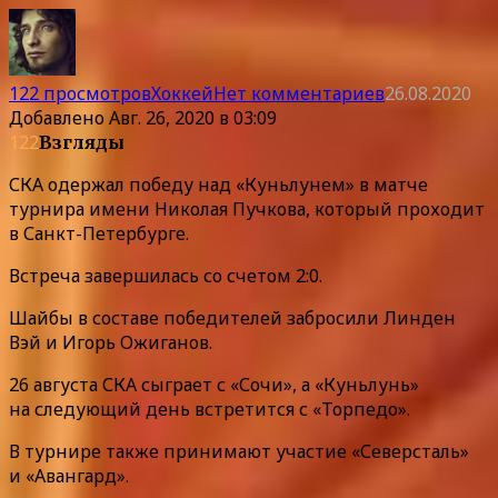
122 просмотров
Хоккей
Нет комментариев
26.08.2020
Добавлено
Авг. 26, 2020 в 03:09
122
Взгляды
СКА одержал победу над «Куньлунем» в матче
турнира имени Николая Пучкова, который проходит
в Санкт-Петербурге.
Встреча завершилась со счетом 2:0.
Шайбы в составе победителей забросили Линден
Вэй и Игорь Ожиганов.
26 августа СКА сыграет с «Сочи», а «Куньлунь»
на следующий день встретится с «Торпедо».
В турнире также принимают участие «Северсталь»
и «Авангард».