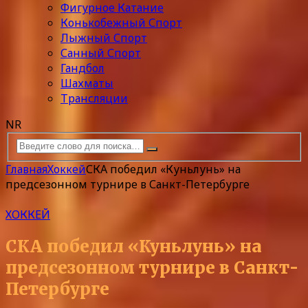
Фигурное Катание
Конькобежный Спорт
Лыжный Спорт
Санный Спорт
Гандбол
Шахматы
Трансляции
NR
Главная
Хоккей
СКА победил «Куньлунь» на
предсезонном турнире в Санкт-Петербурге
ХОККЕЙ
СКА победил «Куньлунь» на
предсезонном турнире в Санкт-
Петербурге