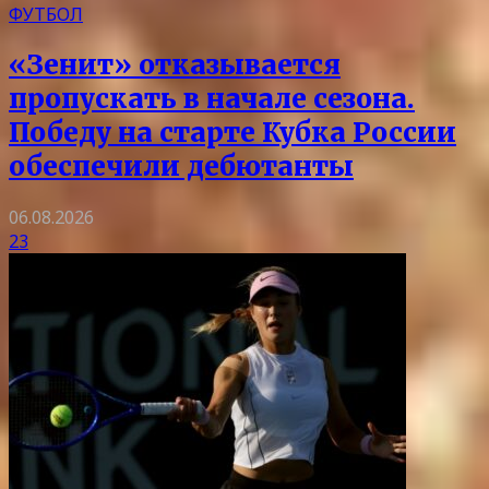
ФУТБОЛ
«Зенит» отказывается
пропускать в начале сезона.
Победу на старте Кубка России
обеспечили дебютанты
06.08.2026
23