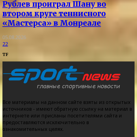
Рублев проиграл Шану во
втором круге теннисного
«Мастерса» в Монреале
05.08.2026
22
TF
Все материалы на данном сайте взяты из открытых
источников - имеют обратную ссылку на материал в
интернете или присланы посетителями сайта и
предоставляются исключительно в
ознакомительных целях.