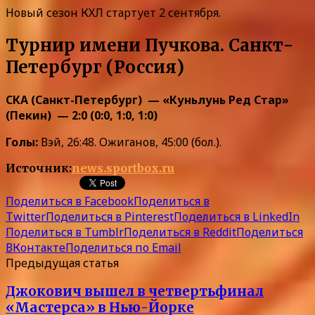
Новый сезон КХЛ стартует 2 сентября.
Турнир имени Пучкова. Санкт-
Петербург (Россия)
СКА (Санкт-Петербург) — «Куньлунь Ред Стар»
(Пекин) — 2:0 (0:0, 1:0, 1:0)
Голы:
Вэй, 26:48. Ожиганов, 45:00 (бол.).
Источник:
news.sportbox.ru
Поделиться в Facebook
Поделиться в
Twitter
Поделиться в Pinterest
Поделиться в LinkedIn
Поделиться в Tumblr
Поделиться в Reddit
Поделиться
ВКонтакте
Поделиться по Email
Предыдущая статья
Джокович вышел в четвертьфинал
«Мастерса» в Нью-Йорке