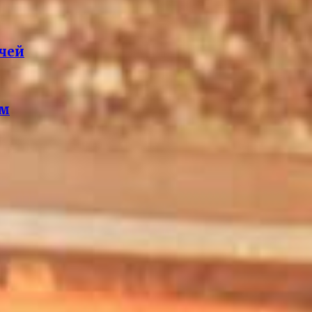
тчей
ом