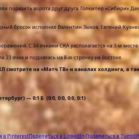
и поразить ворота друг друга. Голкипер «Сибири» Дени
едный бросок исполнил Валентин Зыков. Евгений Кузне
оражений. С 34 очками СКА располагается на 3‑м мест
 23 очка и поднялась на 8‑ю строчку на Востоке.
смотрите на «Матч ТВ» и каналах холдинга, а также
ург) — 0:1 Б (0:0, 0:0, 0:0, 0:1)
 в Pinterest
Поделиться в LinkedIn
Поделиться в Tumblr