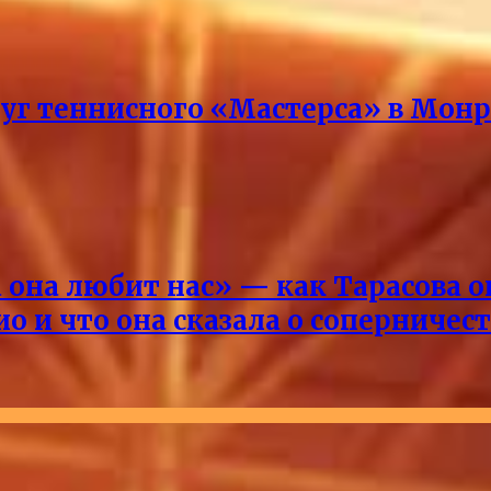
руг теннисного «Мастерса» в Мон
она любит нас» — как Тарасова 
о и что она сказала о соперничес