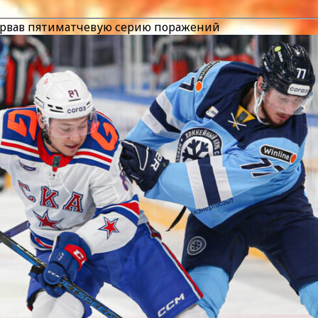
рервав пятиматчевую серию поражений