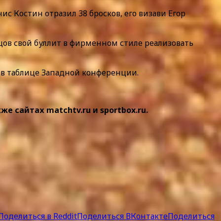
с Костин отразил 38 бросков, его визави Егор
цов свой буллит в фирменном стиле реализовать
е в таблице Западной конференции.
 сайтах matchtv.ru и sportbox.ru.
Поделиться в Reddit
Поделиться ВКонтакте
Поделиться