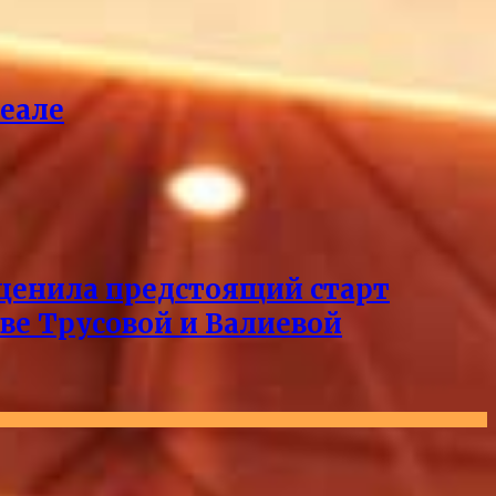
реале
оценила предстоящий старт
тве Трусовой и Валиевой