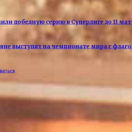
или победную серию в Суперлиге до 11 ма
ияне выступят на чемпионате мира с флаг
ваться
.