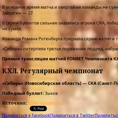
В основное время матча и овертайме команды не сумел
Заврагин — 27.
В серии буллитов сильнее оказались игроки СКА, поб
не сумел.
Команда Романа Ротенберга прервала серию из пяти п
«Сибирь» потерпела третье поражение подряд, набрала
Прямые трансляции матчей FONBET Чемпионата КХЛ 
КХЛ. Регулярный чемпионат
«Сибирь» (Новосибирская область) — СКА (Санкт-Петерб
Победный буллит:
Зыков
Источник:
news.sportbox.ru
Поделиться в Facebook
Поделиться в Twitter
Поделиться