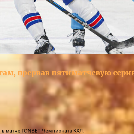
там, прервав пятиматчевую сер
Б) в матче FONBET Чемпионата КХЛ.