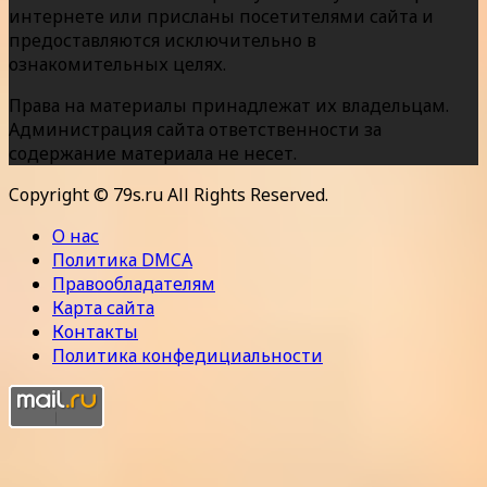
интернете или присланы посетителями сайта и
предоставляются исключительно в
ознакомительных целях.
Права на материалы принадлежат их владельцам.
Администрация сайта ответственности за
содержание материала не несет.
Copyright © 79s.ru All Rights Reserved.
О нас
Политика DMCA
Правообладателям
Карта сайта
Контакты
Политика конфедициальности