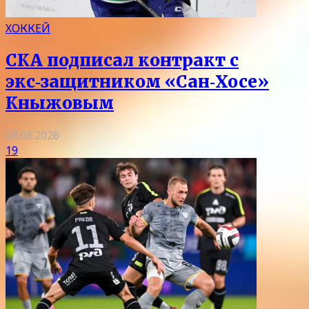
ХОККЕЙ
СКА подписал контракт с
экс‑защитником «Сан‑Хосе»
Кныжовым
08.08.2026
19