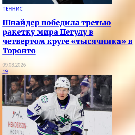
ТЕННИС
Шнайдер победила третью
ракетку мира Пегулу в
четвертом круге «тысячника» в
Торонто
09.08.2026
19