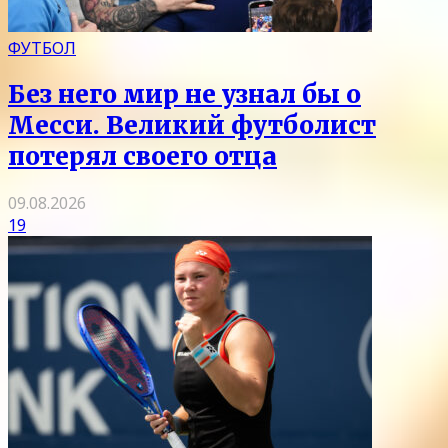
ФУТБОЛ
Без него мир не узнал бы о
Месси. Великий футболист
потерял своего отца
09.08.2026
19