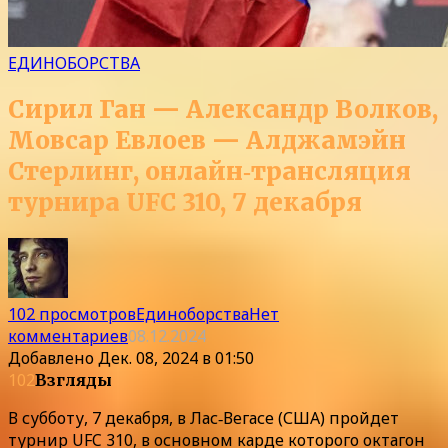
ЕДИНОБОРСТВА
Сирил Ган — Александр Волков,
Мовсар Евлоев — Алджамэйн
Стерлинг, онлайн‑трансляция
турнира UFC 310, 7 декабря
102 просмотров
Единоборства
Нет
комментариев
08.12.2024
Добавлено
Дек. 08, 2024 в 01:50
102
Взгляды
В субботу, 7 декабря, в Лас‑Вегасе (США) пройдет
турнир UFC 310, в основном карде которого октагон