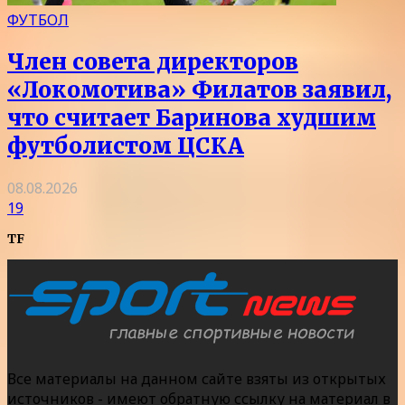
ФУТБОЛ
Член совета директоров
«Локомотива» Филатов заявил,
что считает Баринова худшим
футболистом ЦСКА
08.08.2026
19
TF
Все материалы на данном сайте взяты из открытых
источников - имеют обратную ссылку на материал в