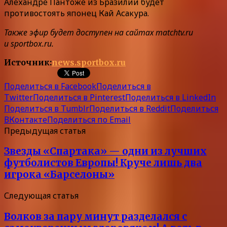
Алехандре Пантоже из Бразилии будет
противостоять японец Кай Асакура.
Также эфир будет доступен на сайтах matchtv.ru
и sportbox.ru.
Источник:
news.sportbox.ru
Поделиться в Facebook
Поделиться в
Twitter
Поделиться в Pinterest
Поделиться в LinkedIn
Поделиться в Tumblr
Поделиться в Reddit
Поделиться
ВКонтакте
Поделиться по Email
Предыдущая статья
Звезды «Спартака» — одни из лучших
футболистов Европы! Круче лишь два
игрока «Барселоны»
Следующая статья
Волков за пару минут разделался с