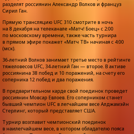
разделят россиянин Александр Волков и француз
Сирил Ган.
Прямую трансляцию UFC 310 смотрите в ночь
на 8 декабря на телеканале «Матч! Боец» с 2:00
по московскому времени, также часть турнира
в прямом эфире покажет «Матч ТВ» начиная с 4:00
(мск).
36‑летний Волков занимает третье место в рейтинге
тяжеловесов UFC, 34‑летний Ган — второе. В активе
россиянина 38 побед и 10 поражений, на счету его
соперника 12 побед и два поражения.
В предварительном карде свой поединок проведет
россиянин Мовсар Евлоев. Его соперником станет
бывший чемпион UFC в легчайшем весе Алджамэйн
Стерлинг, который представляет США.
Турнир возглавит чемпионский поединок
в наилегчайшем весе, в котором обладателю пояса