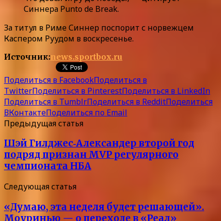
Синнера Punto de Break.
За титул в Риме Синнер поспорит с норвежцем
Каспером Руудом в воскресенье.
Источник:
news.sportbox.ru
Поделиться в Facebook
Поделиться в
Twitter
Поделиться в Pinterest
Поделиться в LinkedIn
Поделиться в Tumblr
Поделиться в Reddit
Поделиться
ВКонтакте
Поделиться по Email
Предыдущая статья
Шэй Гилджес‑Александер второй год
подряд признан MVP регулярного
чемпионата НБА
Следующая статья
«Думаю, эта неделя будет решающей».
Моуринью — о переходе в «Реал»