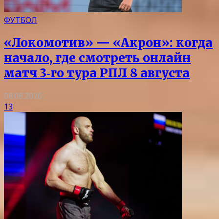
ФУТБОЛ
«Локомотив» — «Акрон»: когда
начало, где смотреть онлайн
матч 3‑го тура РПЛ 8 августа
08.08.2026
13