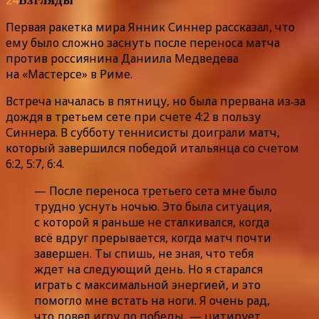
Первая ракетка мира Янник Синнер рассказал, что
ему было сложно заснуть после переноса матча
против россиянина Даниила Медведева
на «Мастерсе» в Риме.
Встреча началась в пятницу, но была прервана из‑за
дождя в третьем сете при счете 4:2 в пользу
Синнера. В субботу теннисисты доиграли матч,
который завершился победой итальянца со счетом
6:2, 5:7, 6:4.
— После переноса третьего сета мне было
трудно уснуть ночью. Это была ситуация,
с которой я раньше не сталкивался, когда
всё вдруг прерывается, когда матч почти
завершен. Ты спишь, не зная, что тебя
ждет на следующий день. Но я старался
играть с максимальной энергией, и это
помогло мне встать на ноги. Я очень рад,
что довел игру до победы, — цитирует