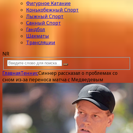
Фигурное Катание
Конькобежный Спорт
Лыжный Спорт
Санный Спорт
Гандбол
Шахматы
Трансляции
NR
Главная
Теннис
Синнер рассказал о проблемах со
сном из‑за переноса матча с Медведевым