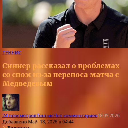
ТЕННИС
Синнер рассказал о проблемах
со сном из‑за переноса матча с
Медведевым
24 просмотров
Теннис
Нет комментариев
18.05.2026
Добавлено
Май. 18, 2026 в 04:44
24
Взгляды