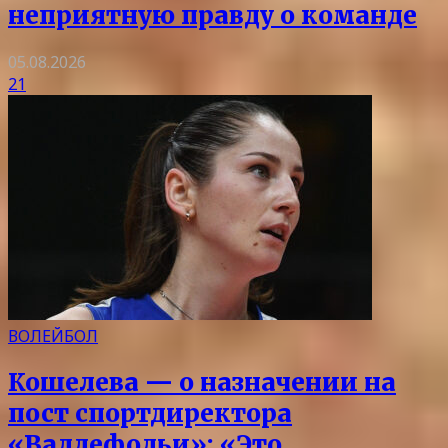
неприятную правду о команде
05.08.2026
21
ВОЛЕЙБОЛ
Кошелева — о назначении на
пост спортдиректора
«Валлефольи»: «Это