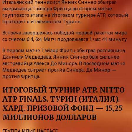
Итальянский теннисист Янник Синнер обыграл
американца Тэйлора Фритца во втором матче
группового этапа на Итоговом турнире ATP, который
проходит в итальянском Турине.
Встреча завершилась победой первой ракетки мира
со счетом 6:4, 6:4. Матч продолжался 1 час 41 минуту.
В первом матче Тэйлор Фритц обыграл россиянина
Даниила Медведева, Янник Синнер был сильнее
австралийца Алекса Де Минора. В последнем матче
Медведев сыграет против Синера, Де Минор —
против Фритца.
ИТОГОВЫЙ ТУРНИР ATP. NITTO
ATP FINALS. ТУРИН (ИТАЛИЯ).
ХАРД. ПРИЗОВОЙ ФОНД — 15,25
МИЛЛИОНОВ ДОЛЛАРОВ
ГРУППА ИЛИЕ НАСТАСЕ