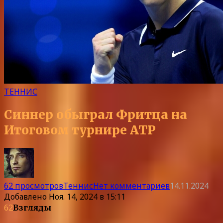
ТЕННИС
Синнер обыграл Фритца на
Итоговом турнире ATP
62 просмотров
Теннис
Нет комментариев
14.11.2024
Добавлено
Ноя. 14, 2024 в 15:11
62
Взгляды