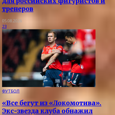
для российских фигуристов и
тренеров
05.08.2026
23
ФУТБОЛ
«Все бегут из «Локомотива».
Экс-звезда клуба обнажил