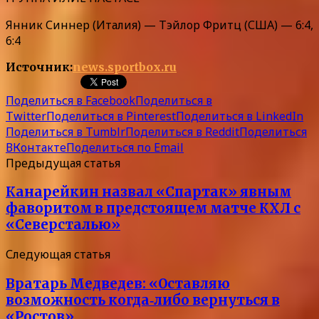
Янник Синнер (Италия) — Тэйлор Фритц (США) — 6:4,
6:4
Источник:
news.sportbox.ru
Поделиться в Facebook
Поделиться в
Twitter
Поделиться в Pinterest
Поделиться в LinkedIn
Поделиться в Tumblr
Поделиться в Reddit
Поделиться
ВКонтакте
Поделиться по Email
Предыдущая статья
Канарейкин назвал «Спартак» явным
фаворитом в предстоящем матче КХЛ с
«Северсталью»
Следующая статья
Вратарь Медведев: «Оставляю
возможность когда‑либо вернуться в
«Ростов»