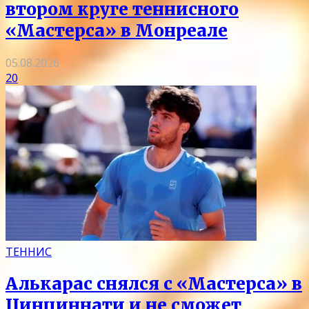
втором круге теннисного
«Мастерса» в Монреале
05.08.2026
20
ТЕННИС
Алькарас снялся с «Мастерса» в
Цинциннати и не сможет