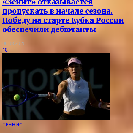
«Зенит» отказывается
пропускать в начале сезона.
Победу на старте Кубка России
обеспечили дебютанты
06.08.2026
18
ТЕННИС