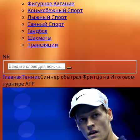
Фигурное Катание
Конькобежный Спорт
Лыжный Спорт
Санный Спорт
Гандбол
Шахматы
Трансляции
NR
Главная
Теннис
Синнер обыграл Фритца на Итоговом
турнире ATP