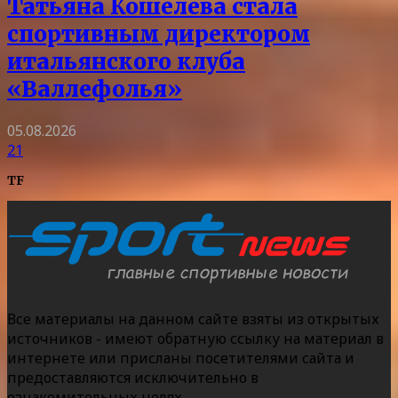
Татьяна Кошелева стала
спортивным директором
итальянского клуба
«Валлефолья»
05.08.2026
21
TF
Все материалы на данном сайте взяты из открытых
источников - имеют обратную ссылку на материал в
интернете или присланы посетителями сайта и
предоставляются исключительно в
ознакомительных целях.