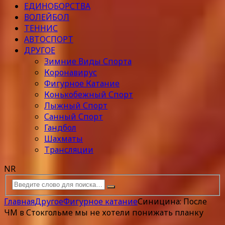
ЕДИНОБОРСТВА
ВОЛЕЙБОЛ
ТЕННИС
АВТОСПОРТ
ДРУГОЕ
Зимние Виды Спорта
Коронавирус
Фигурное Катание
Конькобежный Спорт
Лыжный Спорт
Санный Спорт
Гандбол
Шахматы
Трансляции
NR
Главная
Другое
Фигурное катание
Синицина: После
ЧМ в Стокгольме мы не хотели понижать планку