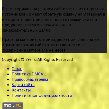
Все материалы на данном сайте взяты из открытых
источников - имеют обратную ссылку на материал в
интернете или присланы посетителями сайта и
предоставляются исключительно в
ознакомительных целях.
Права на материалы принадлежат их владельцам.
Администрация сайта ответственности за
содержание материала не несет.
Copyright © 79s.ru All Rights Reserved.
О нас
Политика DMCA
Правообладателям
Карта сайта
Контакты
Политика конфедициальности