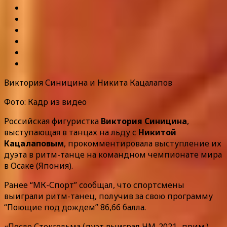
Виктория Синицина и Никита Кацалапов
Фото: Кадр из видео
Российская фигуристка
Виктория Синицина
,
выступающая в танцах на льду с
Никитой
Кацалаповым
, прокомментировала выступление их
дуэта в ритм-танце на командном чемпионате мира
в Осаке (Япония).
Ранее “МК-Спорт” сообщал, что спортсмены
выиграли ритм-танец, получив за свою программу
“Поющие под дождем” 86,66 балла.
«После Стокгольма (дуэт выиграл ЧМ-2021- прим.)