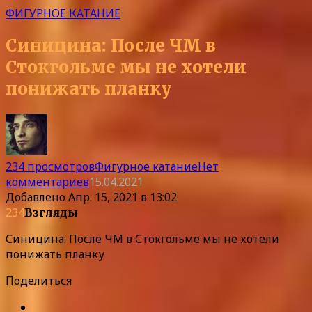
ФИГУРНОЕ КАТАНИЕ
Синицина: После ЧМ в
Стокгольме мы не хотели
понижать планку
234 просмотров
Фигурное катание
Нет
комментариев
15.04.2021
Добавлено
Апр. 15, 2021 в 13:02
234
Взгляды
Синицина: После ЧМ в Стокгольме мы не хотели
понижать планку
Поделиться