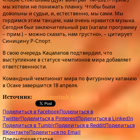
мы хотели не понижать планку. Чтобы были
довольны и судьи, и, естественно, мы сами. Мы
гордимся этим танцем, нам очень нравится музыка.
Сегодня был заключительный раз (катали программу
– прим.) – можно сказать, нам грустно», – цитирует
Синицину Р-Спорт.
В свою очередь Кацалапов подтвердил, что
выступление в статусе чемпионов мира добавляет
ответственности.
Командный чемпионат мира по фигурному катанию
в Осаке завершится 18 апреля.
Источник:
www.sportmk.ru
Поделиться в Facebook
Поделиться в
Twitter
Поделиться в Pinterest
Поделиться в LinkedIn
Поделиться в Tumblr
Поделиться в Reddit
Поделиться
ВКонтакте
Поделиться по Email
Предыдущая статья