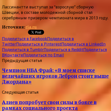
Лассинантти выступал за “взрослую” сборную
Швеции, в составе молодежной сборной стал
серебряным призером чемпионата мира в 2013 году.
Источник:
ria.ru
Поделиться в Facebook
Поделиться в
Twitter
Поделиться в Pinterest
Поделиться в LinkedIn
Поделиться в Tumblr
Поделиться в Reddit
Поделиться
ВКонтакте
Поделиться по Email
Предыдущая статья
Чемпион НБА Фрай: «В моем списке
величайших игроков Леброн стоит выше
Джордана»
Следующая статья
Алиев попробует свои силы в боксе в
рамках социального проекта