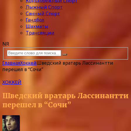
Конькобежный Спорт
Лыжный Спорт
Санный Спорт
Гандбол
Шахматы
Трансляции
NR
Главная
Хоккей
Шведский вратарь Лассинантти
перешел в “Сочи”
ХОККЕЙ
Шведский вратарь Лассинантти
перешел в “Сочи”