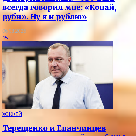
всегда говорил мне: «Копай,
руби». Ну я и рублю»
06.08.2026
15
ХОККЕЙ
Терещенко и Епанчинцев