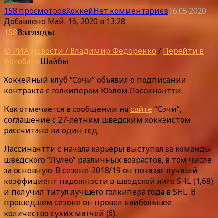
158 просмотров
Хоккей
Нет комментариев
16.05.2020
Добавлено
Май. 16, 2020 в 13:28
158
Взгляды
© РИА Новости / Владимир Федоренко
/
Перейти в
фотобанк
Шайбы
Хоккейный клуб “Сочи” объявил о подписании
контракта с голкипером Юэлем Лассинантти.
Как отмечается в сообщении на
сайте
“Сочи”,
соглашение с 27-летним шведским хоккеистом
рассчитано на один год.
Лассинантти с начала карьеры выступал за команды
шведского “Лулео” различных возрастов, в том числе
за основную. В сезоне-2018/19 он показал лучший
коэффициент надежности в шведской лиге SHL (1,68)
и получил титул лучшего голкипера года в SHL. В
прошедшем сезоне он провел наибольшее
количество сухих матчей (6).