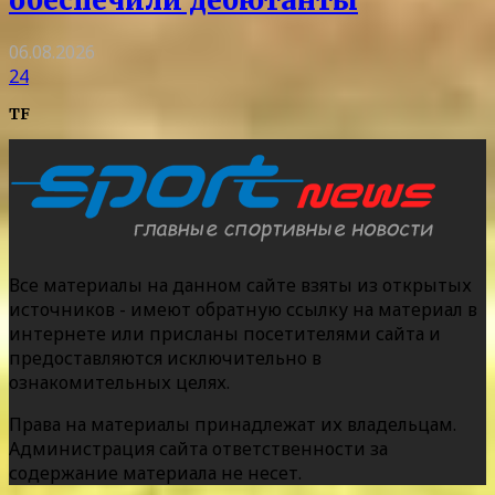
обеспечили дебютанты
06.08.2026
24
TF
Все материалы на данном сайте взяты из открытых
источников - имеют обратную ссылку на материал в
интернете или присланы посетителями сайта и
предоставляются исключительно в
ознакомительных целях.
Права на материалы принадлежат их владельцам.
Администрация сайта ответственности за
содержание материала не несет.